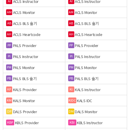
ACLS Instructor
ACLS Instructor
AI
AI
ACLS Monitor
ACLS Monitor
AM
AM
ACLS BLS 술기
ACLS BLS 술기
AB
AB
ACLS Heartcode
ACLS Heartcode
AH
AH
PALS Provider
PALS Provider
PP
PP
PALS Instructor
PALS Instructor
PI
PI
PALS Monitor
PALS Monitor
PM
PM
PALS BLS 술기
PALS BLS 술기
PB
PB
KALS Provider
KALS Instructor
KP
KI
KALS Monitor
KALS IDC
KM
KIDC
DALS Provider
DALS Monitor
DP
DM
KBLS Provider
KBLS Instructor
KBP
KBI