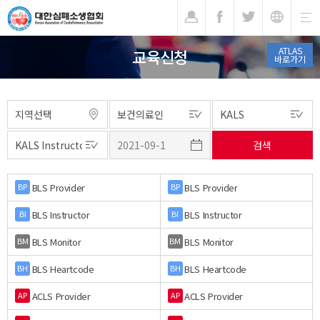
기
ATLAS
교육신청
바로가기
BLS Provider
BLS Provider
BP
BP
BLS Instructor
BLS Instructor
BI
BI
BLS Monitor
BLS Monitor
BM
BM
BLS Heartcode
BLS Heartcode
BH
BH
ACLS Provider
ACLS Provider
AP
AP