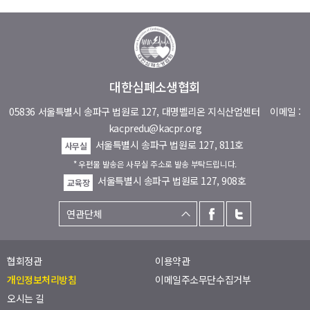
대한심폐소생협회
05836 서울특별시 송파구 법원로 127, 대명벨리온 지식산업센터
이메일 :
kacpredu@kacpr.org
서울특별시 송파구 법원로 127, 811호
사무실
* 우편물 발송은 사무실 주소로 발송 부탁드립니다.
서울특별시 송파구 법원로 127, 908호
교육장
협회정관
이용약관
개인정보처리방침
이메일주소무단수집거부
오시는 길