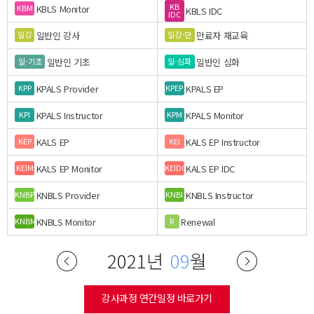
KB
KBLS Monitor
KBM
KBLS IDC
IDC
일반인 강사
만료자 재교육
일강
일강-만
일반인 기초
일반인 심화
일-기초
일-심화
KPALS Provider
KPALS EP
KPP
KPEP
KPALS Instructor
KPALS Monitor
KPI
KPM
KALS EP
KALS EP Instructor
KEP
KEI
KALS EP Monitor
KALS EP IDC
KEIM
KEIDC
KNBLS Provider
KNBLS Instructor
KNBP
KNBI
KNBLS Monitor
Renewal
KNBM
R
2021년
09
월
강사과정 연간일정 바로가기