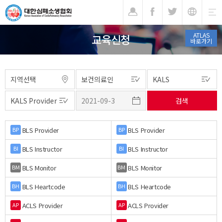
기
ATLAS
교육신청
바로가기
BLS Provider
BLS Provider
BP
BP
BLS Instructor
BLS Instructor
BI
BI
BLS Monitor
BLS Monitor
BM
BM
BLS Heartcode
BLS Heartcode
BH
BH
ACLS Provider
ACLS Provider
AP
AP