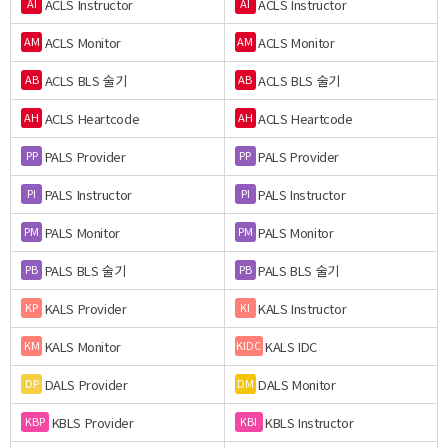
ACLS Instructor
ACLS Instructor
AI
AI
ACLS Monitor
ACLS Monitor
AM
AM
ACLS BLS 술기
ACLS BLS 술기
AB
AB
ACLS Heartcode
ACLS Heartcode
AH
AH
PALS Provider
PALS Provider
PP
PP
PALS Instructor
PALS Instructor
PI
PI
PALS Monitor
PALS Monitor
PM
PM
PALS BLS 술기
PALS BLS 술기
PB
PB
KALS Provider
KALS Instructor
KP
KI
KALS Monitor
KALS IDC
KM
KIDC
DALS Provider
DALS Monitor
DP
DM
KBLS Provider
KBLS Instructor
KBP
KBI