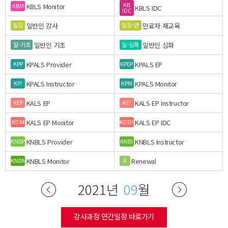
KB
KBLS Monitor
KBM
KBLS IDC
IDC
일반인 강사
만료자 재교육
일강
일강-만
일반인 기초
일반인 심화
일-기초
일-심화
KPALS Provider
KPALS EP
KPP
KPEP
KPALS Instructor
KPALS Monitor
KPI
KPM
KALS EP
KALS EP Instructor
KEP
KEI
KALS EP Monitor
KALS EP IDC
KEIM
KEIDC
KNBLS Provider
KNBLS Instructor
KNBP
KNBI
KNBLS Monitor
Renewal
KNBM
R
2021년
09
월
강사과정 연간일정 바로가기