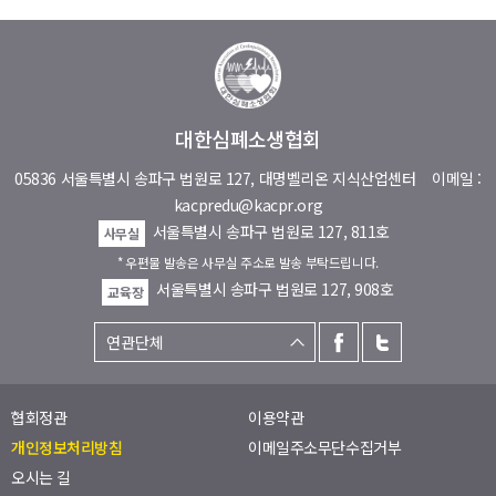
대한심폐소생협회
05836 서울특별시 송파구 법원로 127, 대명벨리온 지식산업센터
이메일 :
kacpredu@kacpr.org
서울특별시 송파구 법원로 127, 811호
사무실
* 우편물 발송은 사무실 주소로 발송 부탁드립니다.
서울특별시 송파구 법원로 127, 908호
교육장
협회정관
이용약관
개인정보처리방침
이메일주소무단수집거부
오시는 길