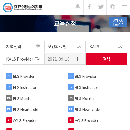
기
ATLAS
교육신청
바로가기
BLS Provider
BLS Provider
BP
BP
BLS Instructor
BLS Instructor
BI
BI
BLS Monitor
BLS Monitor
BM
BM
BLS Heartcode
BLS Heartcode
BH
BH
ACLS Provider
ACLS Provider
AP
AP