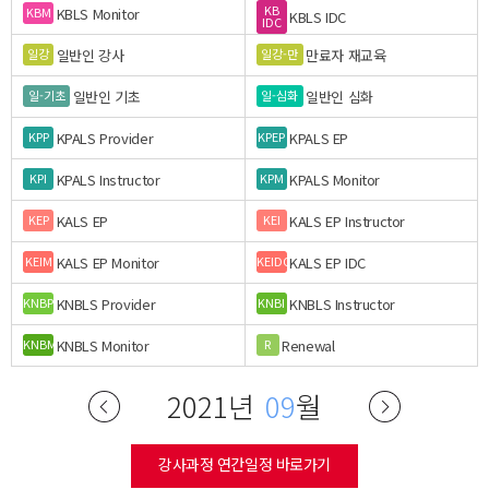
KB
KBLS Monitor
KBM
KBLS IDC
IDC
일반인 강사
만료자 재교육
일강
일강-만
일반인 기초
일반인 심화
일-기초
일-심화
KPALS Provider
KPALS EP
KPP
KPEP
KPALS Instructor
KPALS Monitor
KPI
KPM
KALS EP
KALS EP Instructor
KEP
KEI
KALS EP Monitor
KALS EP IDC
KEIM
KEIDC
KNBLS Provider
KNBLS Instructor
KNBP
KNBI
KNBLS Monitor
Renewal
KNBM
R
2021년
09
월
강사과정 연간일정 바로가기