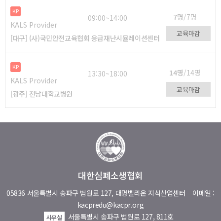
KP
7명
/7명
09:00~14:00
KALS Provider
교육마감
[대구] (사)국민안전교육협회 응급재난시뮬레이션센터
KP
14명
/14명
13:30~18:00
KALS Provider
교육마감
[광주] 전남대학교병원
대한심폐소생협회
05836 서울특별시 송파구 법원로 127, 대명벨리온 지식산업센터
이메일 :
kacpredu@kacpr.org
서울특별시 송파구 법원로 127, 811호
사무실