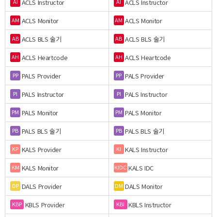
ACLS Instructor
ACLS Instructor
AI
AI
ACLS Monitor
ACLS Monitor
AM
AM
ACLS BLS 술기
ACLS BLS 술기
AB
AB
ACLS Heartcode
ACLS Heartcode
AH
AH
PALS Provider
PALS Provider
PP
PP
PALS Instructor
PALS Instructor
PI
PI
PALS Monitor
PALS Monitor
PM
PM
PALS BLS 술기
PALS BLS 술기
PB
PB
KALS Provider
KALS Instructor
KP
KI
KALS Monitor
KALS IDC
KM
KIDC
DALS Provider
DALS Monitor
DP
DM
KBLS Provider
KBLS Instructor
KBP
KBI