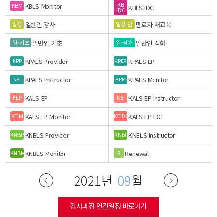
KB
KBLS Monitor
KBM
KBLS IDC
IDC
일반인 강사
만료자 재교육
일강
일강-만
일반인 기초
일반인 심화
일-기초
일-심화
KPALS Provider
KPALS EP
KPP
KPEP
KPALS Instructor
KPALS Monitor
KPI
KPM
KALS EP
KALS EP Instructor
KEP
KEI
KALS EP Monitor
KALS EP IDC
KEIM
KEIDC
KNBLS Provider
KNBLS Instructor
KNBP
KNBI
KNBLS Monitor
Renewal
KNBM
R
2021년
09
월
강사과정 연간일정 바로가기