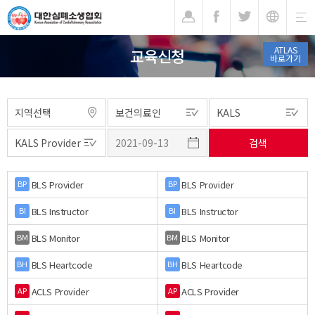
기
ATLAS
교육신청
바로가기
BLS Provider
BLS Provider
BP
BP
BLS Instructor
BLS Instructor
BI
BI
BLS Monitor
BLS Monitor
BM
BM
BLS Heartcode
BLS Heartcode
BH
BH
ACLS Provider
ACLS Provider
AP
AP