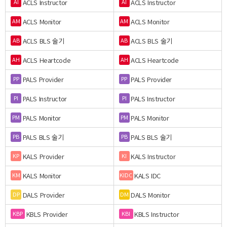
ACLS Instructor
ACLS Instructor
AI
AI
ACLS Monitor
ACLS Monitor
AM
AM
ACLS BLS 술기
ACLS BLS 술기
AB
AB
ACLS Heartcode
ACLS Heartcode
AH
AH
PALS Provider
PALS Provider
PP
PP
PALS Instructor
PALS Instructor
PI
PI
PALS Monitor
PALS Monitor
PM
PM
PALS BLS 술기
PALS BLS 술기
PB
PB
KALS Provider
KALS Instructor
KP
KI
KALS Monitor
KALS IDC
KM
KIDC
DALS Provider
DALS Monitor
DP
DM
KBLS Provider
KBLS Instructor
KBP
KBI