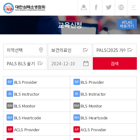
기
ATLAS
교육신청
바로가기
BLS Provider
BLS Provider
BP
BP
BLS Instructor
BLS Instructor
BI
BI
BLS Monitor
BLS Monitor
BM
BM
BLS Heartcode
BLS Heartcode
BH
BH
ACLS Provider
ACLS Provider
AP
AP