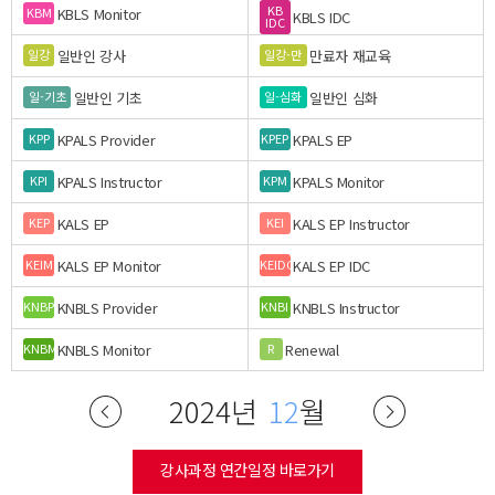
KB
KBLS Monitor
KBM
KBLS IDC
IDC
일반인 강사
만료자 재교육
일강
일강-만
일반인 기초
일반인 심화
일-기초
일-심화
KPALS Provider
KPALS EP
KPP
KPEP
KPALS Instructor
KPALS Monitor
KPI
KPM
KALS EP
KALS EP Instructor
KEP
KEI
KALS EP Monitor
KALS EP IDC
KEIM
KEIDC
KNBLS Provider
KNBLS Instructor
KNBP
KNBI
KNBLS Monitor
Renewal
KNBM
R
2024년
12
월
강사과정 연간일정 바로가기