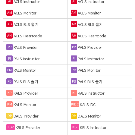
ACLS Instructor
ACLS Instructor
AI
AI
ACLS Monitor
ACLS Monitor
AM
AM
ACLS BLS 술기
ACLS BLS 술기
AB
AB
ACLS Heartcode
ACLS Heartcode
AH
AH
PALS Provider
PALS Provider
PP
PP
PALS Instructor
PALS Instructor
PI
PI
PALS Monitor
PALS Monitor
PM
PM
PALS BLS 술기
PALS BLS 술기
PB
PB
KALS Provider
KALS Instructor
KP
KI
KALS Monitor
KALS IDC
KM
KIDC
DALS Provider
DALS Monitor
DP
DM
KBLS Provider
KBLS Instructor
KBP
KBI