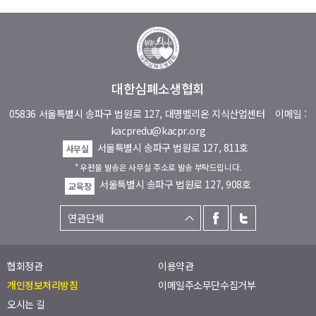
대한심폐소생협회
05836 서울특별시 송파구 법원로 127, 대명벨리온 지식산업센터
이메일 :
kacpredu@kacpr.org
서울특별시 송파구 법원로 127, 811호
사무실
* 우편물 발송은 사무실 주소로 발송 부탁드립니다.
서울특별시 송파구 법원로 127, 908호
교육장
협회정관
이용약관
개인정보처리방침
이메일주소무단수집거부
오시는 길