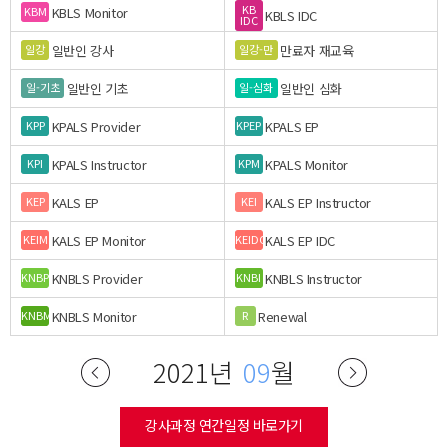
KB
KBLS Monitor
KBM
KBLS IDC
IDC
일반인 강사
만료자 재교육
일강
일강-만
일반인 기초
일반인 심화
일-기초
일-심화
KPALS Provider
KPALS EP
KPP
KPEP
KPALS Instructor
KPALS Monitor
KPI
KPM
KALS EP
KALS EP Instructor
KEP
KEI
KALS EP Monitor
KALS EP IDC
KEIM
KEIDC
KNBLS Provider
KNBLS Instructor
KNBP
KNBI
KNBLS Monitor
Renewal
KNBM
R
2021년
09
월
강사과정 연간일정 바로가기