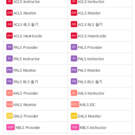
ACLS Instructor
ACLS Instructor
AI
AI
ACLS Monitor
ACLS Monitor
AM
AM
ACLS BLS 술기
ACLS BLS 술기
AB
AB
ACLS Heartcode
ACLS Heartcode
AH
AH
PALS Provider
PALS Provider
PP
PP
PALS Instructor
PALS Instructor
PI
PI
PALS Monitor
PALS Monitor
PM
PM
PALS BLS 술기
PALS BLS 술기
PB
PB
KALS Provider
KALS Instructor
KP
KI
KALS Monitor
KALS IDC
KM
KIDC
DALS Provider
DALS Monitor
DP
DM
KBLS Provider
KBLS Instructor
KBP
KBI