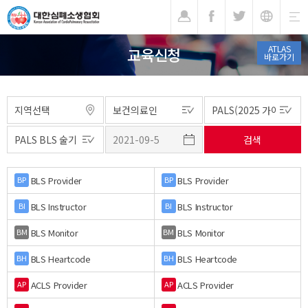
기
ATLAS
교육신청
바로가기
BLS Provider
BLS Provider
BP
BP
BLS Instructor
BLS Instructor
BI
BI
BLS Monitor
BLS Monitor
BM
BM
BLS Heartcode
BLS Heartcode
BH
BH
ACLS Provider
ACLS Provider
AP
AP