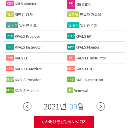
KB
KBLS Monitor
KBM
KBLS IDC
IDC
일반인 강사
만료자 재교육
일강
일강-만
일반인 기초
일반인 심화
일-기초
일-심화
KPALS Provider
KPALS EP
KPP
KPEP
KPALS Instructor
KPALS Monitor
KPI
KPM
KALS EP
KALS EP Instructor
KEP
KEI
KALS EP Monitor
KALS EP IDC
KEIM
KEIDC
KNBLS Provider
KNBLS Instructor
KNBP
KNBI
KNBLS Monitor
Renewal
KNBM
R
2021년
09
월
강사과정 연간일정 바로가기