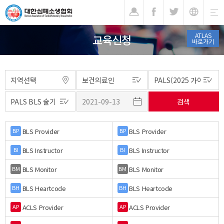
기
ATLAS
교육신청
바로가기
BLS Provider
BLS Provider
BP
BP
BLS Instructor
BLS Instructor
BI
BI
BLS Monitor
BLS Monitor
BM
BM
BLS Heartcode
BLS Heartcode
BH
BH
ACLS Provider
ACLS Provider
AP
AP