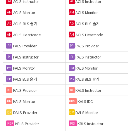
ACLS Instructor
ACLS Instructor
AI
AI
ACLS Monitor
ACLS Monitor
AM
AM
ACLS BLS 술기
ACLS BLS 술기
AB
AB
ACLS Heartcode
ACLS Heartcode
AH
AH
PALS Provider
PALS Provider
PP
PP
PALS Instructor
PALS Instructor
PI
PI
PALS Monitor
PALS Monitor
PM
PM
PALS BLS 술기
PALS BLS 술기
PB
PB
KALS Provider
KALS Instructor
KP
KI
KALS Monitor
KALS IDC
KM
KIDC
DALS Provider
DALS Monitor
DP
DM
KBLS Provider
KBLS Instructor
KBP
KBI