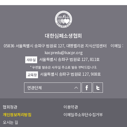
대한심폐소생협회
05836 서울특별시 송파구 법원로 127, 대명벨리온 지식산업센터
이메일 :
kacpredu@kacpr.org
서울특별시 송파구 법원로 127, 811호
사무실
* 우편물 발송은 사무실 주소로 발송 부탁드립니다.
서울특별시 송파구 법원로 127, 908호
교육장
협회정관
이용약관
개인정보처리방침
이메일주소무단수집거부
오시는 길