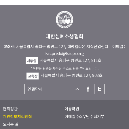
대한심폐소생협회
05836 서울특별시 송파구 법원로 127, 대명벨리온 지식산업센터
이메일 :
kacpredu@kacpr.org
서울특별시 송파구 법원로 127, 811호
사무실
* 우편물 발송은 사무실 주소로 발송 부탁드립니다.
서울특별시 송파구 법원로 127, 908호
교육장
협회정관
이용약관
개인정보처리방침
이메일주소무단수집거부
오시는 길