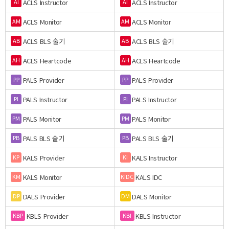
ACLS Instructor
ACLS Instructor
AI
AI
ACLS Monitor
ACLS Monitor
AM
AM
ACLS BLS 술기
ACLS BLS 술기
AB
AB
ACLS Heartcode
ACLS Heartcode
AH
AH
PALS Provider
PALS Provider
PP
PP
PALS Instructor
PALS Instructor
PI
PI
PALS Monitor
PALS Monitor
PM
PM
PALS BLS 술기
PALS BLS 술기
PB
PB
KALS Provider
KALS Instructor
KP
KI
KALS Monitor
KALS IDC
KM
KIDC
DALS Provider
DALS Monitor
DP
DM
KBLS Provider
KBLS Instructor
KBP
KBI