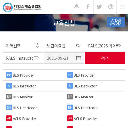
기
ATLAS
교육신청
바로가기
BLS Provider
BLS Provider
BP
BP
BLS Instructor
BLS Instructor
BI
BI
BLS Monitor
BLS Monitor
BM
BM
BLS Heartcode
BLS Heartcode
BH
BH
ACLS Provider
ACLS Provider
AP
AP