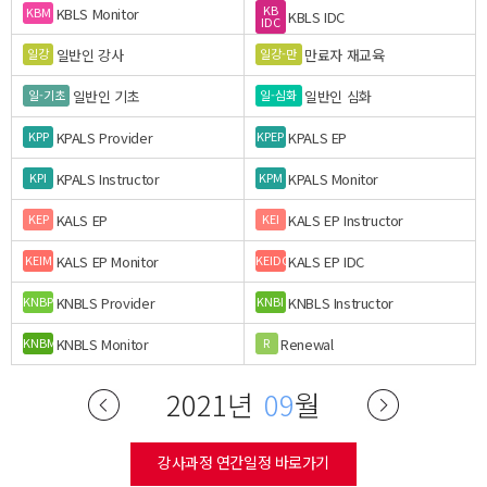
KB
KBLS Monitor
KBM
KBLS IDC
IDC
일반인 강사
만료자 재교육
일강
일강-만
일반인 기초
일반인 심화
일-기초
일-심화
KPALS Provider
KPALS EP
KPP
KPEP
KPALS Instructor
KPALS Monitor
KPI
KPM
KALS EP
KALS EP Instructor
KEP
KEI
KALS EP Monitor
KALS EP IDC
KEIM
KEIDC
KNBLS Provider
KNBLS Instructor
KNBP
KNBI
KNBLS Monitor
Renewal
KNBM
R
2021년
09
월
강사과정 연간일정 바로가기