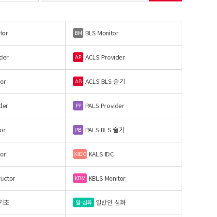
tor
BLS Monitor
BM
der
ACLS Provider
AP
or
ACLS BLS 술기
AB
der
PALS Provider
PP
or
PALS BLS 술기
PB
or
KALS IDC
KIDC
ructor
KBLS Monitor
KBM
기초
일반인 심화
일-심화