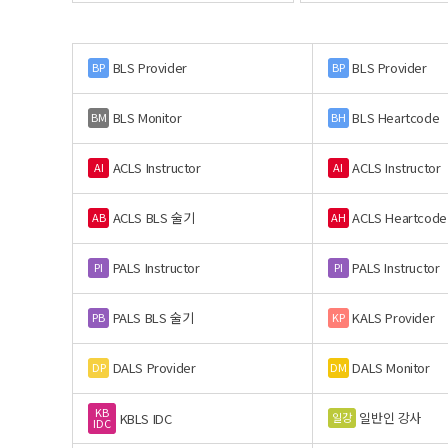
BLS Provider
BLS Provider
BP
BP
BLS Monitor
BLS Heartcode
BM
BH
ACLS Instructor
ACLS Instructor
AI
AI
ACLS BLS 술기
ACLS Heartcode
AB
AH
PALS Instructor
PALS Instructor
PI
PI
PALS BLS 술기
KALS Provider
PB
KP
DALS Provider
DALS Monitor
DP
DM
KB
일반인 강사
일강
KBLS IDC
IDC