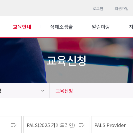
로그인
회원가입
교육안내
심폐소생술
알림마당
교육신청
청
교육신청