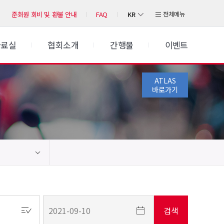
KR
전체메뉴
준회원 회비 및 환불 안내
FAQ
자료실
협회소개
간행물
이벤트
ATLAS
바로가기