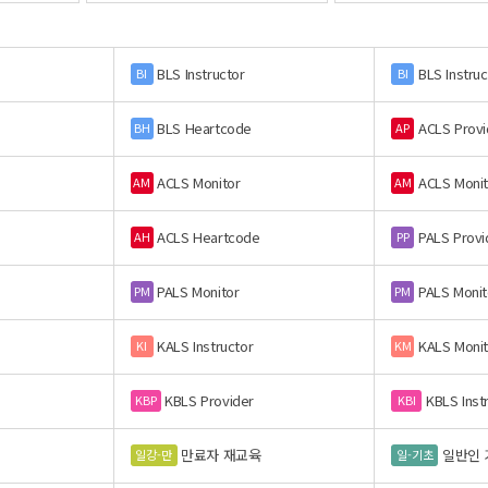
BLS Instructor
BLS Instruc
BI
BI
BLS Heartcode
ACLS Provi
BH
AP
ACLS Monitor
ACLS Monit
AM
AM
ACLS Heartcode
PALS Provi
AH
PP
PALS Monitor
PALS Monit
PM
PM
KALS Instructor
KALS Monit
KI
KM
KBLS Provider
KBLS Inst
KBP
KBI
만료자 재교육
일반인 
일강-만
일-기초