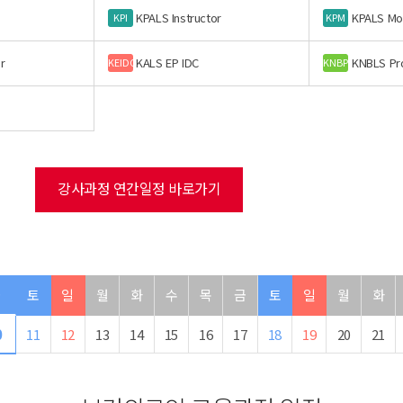
KPALS Instructor
KPALS Mo
KPI
KPM
r
KALS EP IDC
KNBLS Pr
KEIDC
KNBP
강사과정 연간일정 바로가기
금
토
일
월
화
수
목
금
토
일
월
화
0
11
12
13
14
15
16
17
18
19
20
21