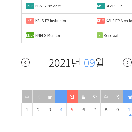
KPALS Provider
KPALS EP
KPP
KPEP
KALS EP Instructor
KALS EP Monito
KEI
KEIM
KNBLS Monitor
Renewal
KNBM
R
2021년
09
월
수
목
금
토
일
월
화
수
목
1
2
3
4
5
6
7
8
9
1