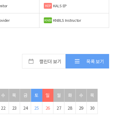
nitor
KALS EP
KEP
ovider
KNBLS Instructor
KNBI
캘린더 보기
목록 보기
수
목
금
토
일
월
화
수
목
22
23
24
25
26
27
28
29
30