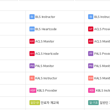
BLS Instructor
BLS Instruc
BI
BI
BLS Heartcode
ACLS Provi
BH
AP
ACLS Monitor
ACLS Monit
AM
AM
ACLS Heartcode
PALS Provi
AH
PP
PALS Monitor
PALS Monit
PM
PM
KALS Instructor
KALS Monit
KI
KM
KBLS Provider
KBLS Inst
KBP
KBI
만료자 재교육
일반인 
일강-만
일-기초