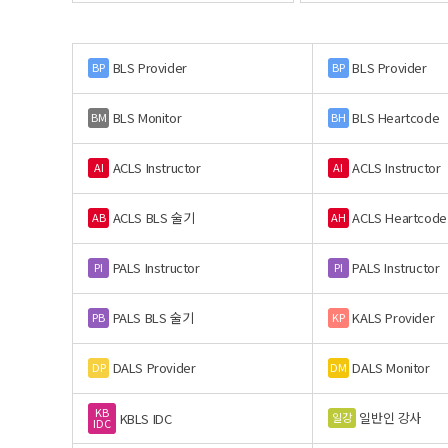
BLS Provider
BLS Provider
BP
BP
BLS Monitor
BLS Heartcode
BM
BH
ACLS Instructor
ACLS Instructor
AI
AI
ACLS BLS 술기
ACLS Heartcode
AB
AH
PALS Instructor
PALS Instructor
PI
PI
PALS BLS 술기
KALS Provider
PB
KP
DALS Provider
DALS Monitor
DP
DM
KB
일반인 강사
일강
KBLS IDC
IDC