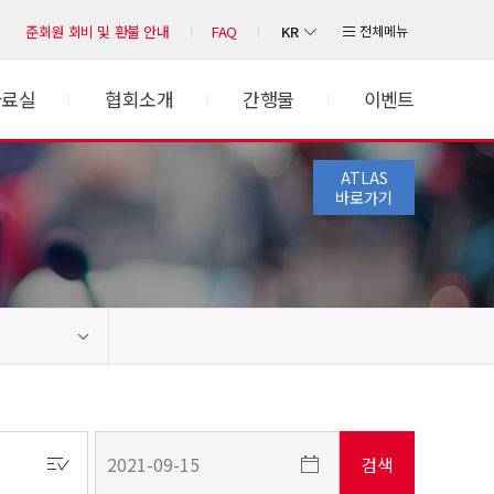
KR
전체메뉴
준회원 회비 및 환불 안내
FAQ
자료실
협회소개
간행물
이벤트
ATLAS
바로가기