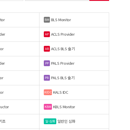
tor
BLS Monitor
BM
der
ACLS Provider
AP
or
ACLS BLS 술기
AB
der
PALS Provider
PP
or
PALS BLS 술기
PB
or
KALS IDC
KIDC
ructor
KBLS Monitor
KBM
기초
일반인 심화
일-심화