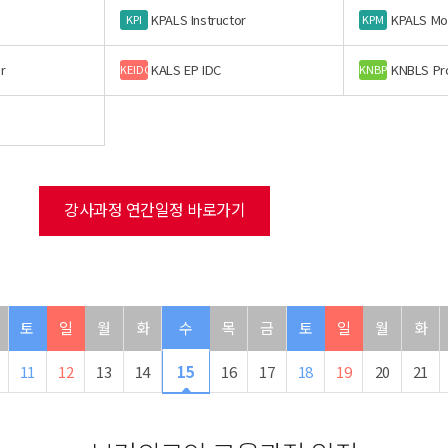
KPALS Instructor
KPALS Mo
KPI
KPM
r
KALS EP IDC
KNBLS Pr
KEIDC
KNBP
강사과정 연간일정 바로가기
토
일
월
화
수
목
금
토
일
월
화
11
12
13
14
15
16
17
18
19
20
21