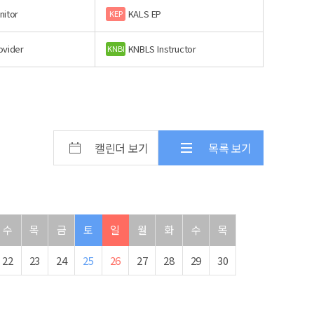
nitor
KALS EP
KEP
ovider
KNBLS Instructor
KNBI
캘린더 보기
목록 보기
수
목
금
토
일
월
화
수
목
22
23
24
25
26
27
28
29
30