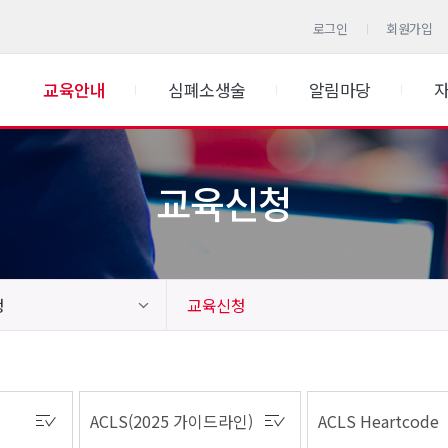
로그인
회원가입
교육안내
심폐소생술
알림마당
교육신청
청
교육신청