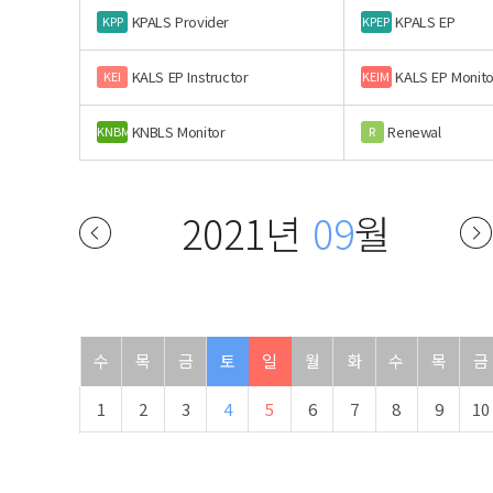
KPALS Provider
KPALS EP
KPP
KPEP
KALS EP Instructor
KALS EP Monito
KEI
KEIM
KNBLS Monitor
Renewal
KNBM
R
2021년
09
월
수
목
금
토
일
월
화
수
목
금
1
2
3
4
5
6
7
8
9
10