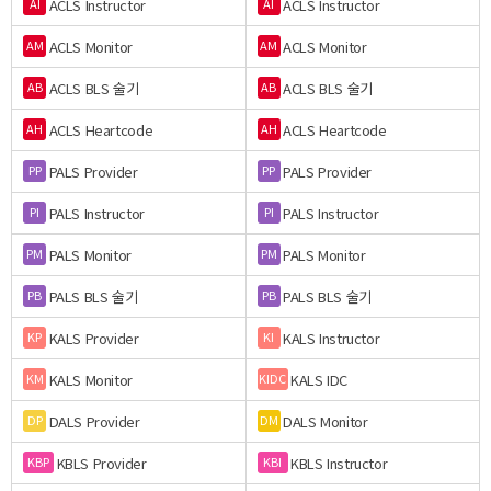
ACLS Instructor
ACLS Instructor
AI
AI
ACLS Monitor
ACLS Monitor
AM
AM
ACLS BLS 술기
ACLS BLS 술기
AB
AB
ACLS Heartcode
ACLS Heartcode
AH
AH
PALS Provider
PALS Provider
PP
PP
PALS Instructor
PALS Instructor
PI
PI
PALS Monitor
PALS Monitor
PM
PM
PALS BLS 술기
PALS BLS 술기
PB
PB
KALS Provider
KALS Instructor
KP
KI
KALS Monitor
KALS IDC
KM
KIDC
DALS Provider
DALS Monitor
DP
DM
KBLS Provider
KBLS Instructor
KBP
KBI