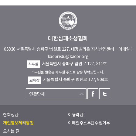
대한심폐소생협회
05836 서울특별시 송파구 법원로 127, 대명벨리온 지식산업센터
이메일 :
kacpredu@kacpr.org
서울특별시 송파구 법원로 127, 811호
사무실
* 우편물 발송은 사무실 주소로 발송 부탁드립니다.
서울특별시 송파구 법원로 127, 908호
교육장
협회정관
이용약관
개인정보처리방침
이메일주소무단수집거부
오시는 길