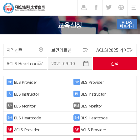
기
ATLAS
교육신청
바로가기
BLS Provider
BLS Provider
BP
BP
BLS Instructor
BLS Instructor
BI
BI
BLS Monitor
BLS Monitor
BM
BM
BLS Heartcode
BLS Heartcode
BH
BH
ACLS Provider
ACLS Provider
AP
AP