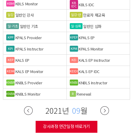
KB
KBLS Monitor
KBM
KBLS IDC
IDC
일반인 강사
만료자 재교육
일강
일강-만
일반인 기초
일반인 심화
일-기초
일-심화
KPALS Provider
KPALS EP
KPP
KPEP
KPALS Instructor
KPALS Monitor
KPI
KPM
KALS EP
KALS EP Instructor
KEP
KEI
KALS EP Monitor
KALS EP IDC
KEIM
KEIDC
KNBLS Provider
KNBLS Instructor
KNBP
KNBI
KNBLS Monitor
Renewal
KNBM
R
2021년
09
월
강사과정 연간일정 바로가기