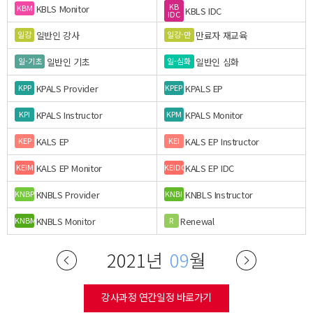
KB
KBLS Monitor
KBM
KBLS IDC
IDC
일반인 강사
만료자 재교육
일강
일강-만
일반인 기초
일반인 심화
일-기초
일-심화
KPALS Provider
KPALS EP
KPP
KPEP
KPALS Instructor
KPALS Monitor
KPI
KPM
KALS EP
KALS EP Instructor
KEP
KEI
KALS EP Monitor
KALS EP IDC
KEIM
KEIDC
KNBLS Provider
KNBLS Instructor
KNBP
KNBI
KNBLS Monitor
Renewal
KNBM
R
2021년
09
월
강사과정 연간일정 바로가기