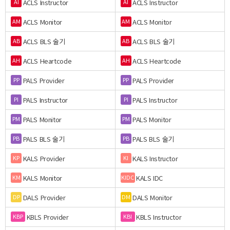
ACLS Instructor
ACLS Instructor
AI
AI
ACLS Monitor
ACLS Monitor
AM
AM
ACLS BLS 술기
ACLS BLS 술기
AB
AB
ACLS Heartcode
ACLS Heartcode
AH
AH
PALS Provider
PALS Provider
PP
PP
PALS Instructor
PALS Instructor
PI
PI
PALS Monitor
PALS Monitor
PM
PM
PALS BLS 술기
PALS BLS 술기
PB
PB
KALS Provider
KALS Instructor
KP
KI
KALS Monitor
KALS IDC
KM
KIDC
DALS Provider
DALS Monitor
DP
DM
KBLS Provider
KBLS Instructor
KBP
KBI