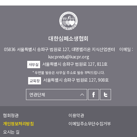
대한심폐소생협회
05836 서울특별시 송파구 법원로 127, 대명벨리온 지식산업센터
이메일 :
kacpredu@kacpr.org
서울특별시 송파구 법원로 127, 811호
사무실
* 우편물 발송은 사무실 주소로 발송 부탁드립니다.
서울특별시 송파구 법원로 127, 908호
교육장
협회정관
이용약관
개인정보처리방침
이메일주소무단수집거부
오시는 길