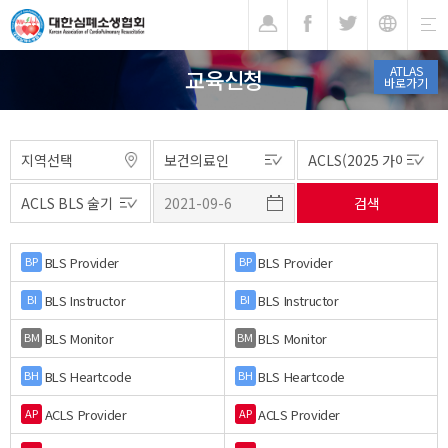
기
ATLAS
교육신청
바로가기
BLS Provider
BLS Provider
BP
BP
BLS Instructor
BLS Instructor
BI
BI
BLS Monitor
BLS Monitor
BM
BM
BLS Heartcode
BLS Heartcode
BH
BH
ACLS Provider
ACLS Provider
AP
AP