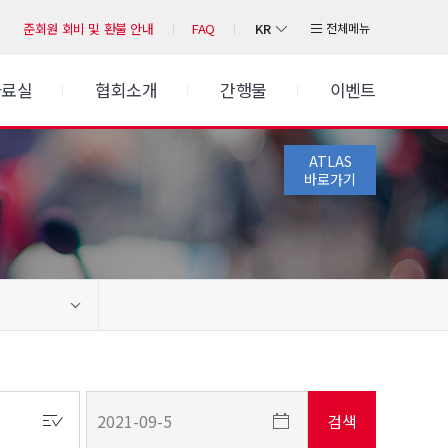
KR
전체메뉴
준회원 회비 및 환불 안내
FAQ
자료실
협회소개
간행물
이벤트
ATLAS
바로가기