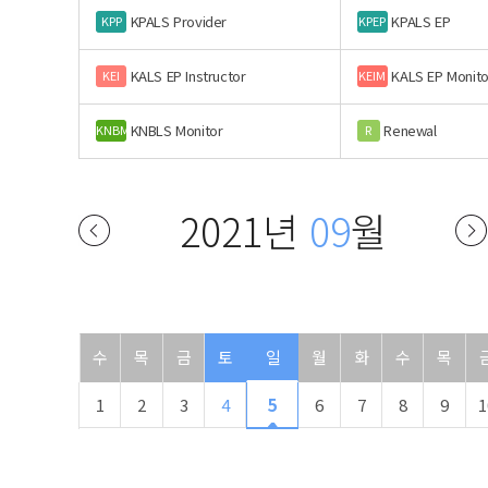
KPALS Provider
KPALS EP
KPP
KPEP
KALS EP Instructor
KALS EP Monito
KEI
KEIM
KNBLS Monitor
Renewal
KNBM
R
2021년
09
월
수
목
금
토
일
월
화
수
목
1
2
3
4
5
6
7
8
9
1