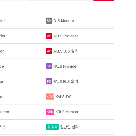
tor
BLS Monitor
BM
der
ACLS Provider
AP
or
ACLS BLS 술기
AB
der
PALS Provider
PP
or
PALS BLS 술기
PB
or
KALS IDC
KIDC
ructor
KBLS Monitor
KBM
기초
일반인 심화
일-심화