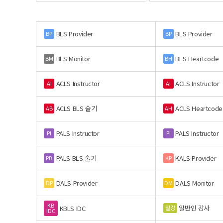
BLS Provider
BLS Provider
BP
BP
BLS Monitor
BLS Heartcode
BM
BH
ACLS Instructor
ACLS Instructor
AI
AI
ACLS BLS 술기
ACLS Heartcode
AB
AH
PALS Instructor
PALS Instructor
PI
PI
PALS BLS 술기
KALS Provider
PB
KP
DALS Provider
DALS Monitor
DP
DM
KB
일반인 강사
일강
KBLS IDC
IDC