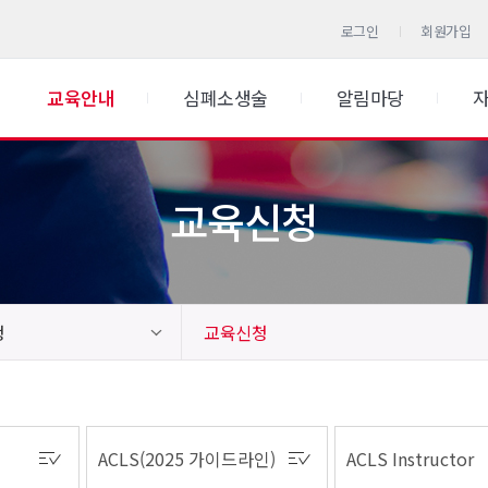
로그인
회원가입
교육안내
심폐소생술
알림마당
교육신청
청
교육신청