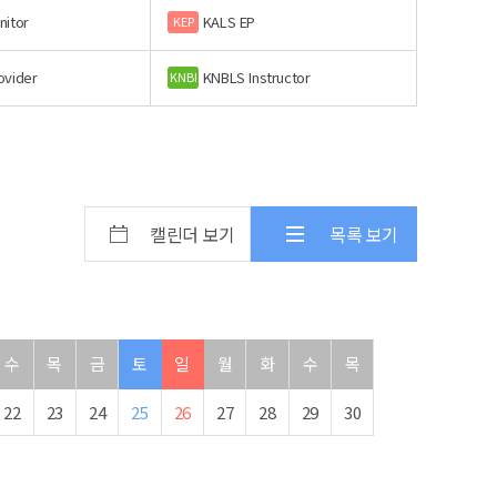
nitor
KALS EP
KEP
ovider
KNBLS Instructor
KNBI
캘린더 보기
목록 보기
수
목
금
토
일
월
화
수
목
22
23
24
25
26
27
28
29
30