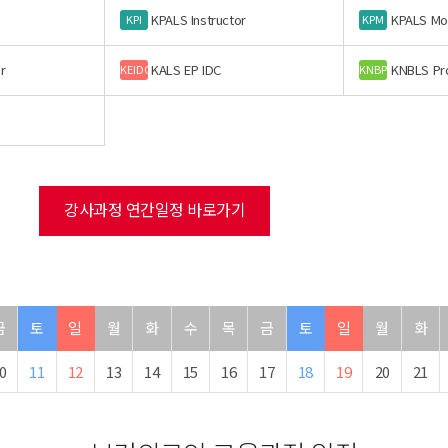
KPALS Instructor
KPALS Mo
KPI
KPM
r
KALS EP IDC
KNBLS Pr
KEIDC
KNBP
강사과정 연간일정 바로가기
금
토
일
월
화
수
목
금
토
일
월
화
0
11
12
13
14
15
16
17
18
19
20
21