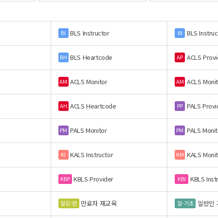
BLS Instructor
BLS Instruc
BI
BI
BLS Heartcode
ACLS Provi
BH
AP
ACLS Monitor
ACLS Monit
AM
AM
ACLS Heartcode
PALS Provi
AH
PP
PALS Monitor
PALS Monit
PM
PM
KALS Instructor
KALS Monit
KI
KM
KBLS Provider
KBLS Inst
KBP
KBI
만료자 재교육
일반인 
일강-만
일-기초