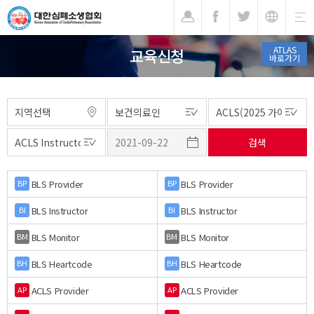
기
ATLAS
교육신청
바로가기
BLS Provider
BLS Provider
BP
BP
BLS Instructor
BLS Instructor
BI
BI
BLS Monitor
BLS Monitor
BM
BM
BLS Heartcode
BLS Heartcode
BH
BH
ACLS Provider
ACLS Provider
AP
AP