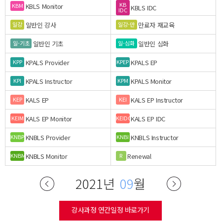
KB
KBLS Monitor
KBM
KBLS IDC
IDC
일반인 강사
만료자 재교육
일강
일강-만
일반인 기초
일반인 심화
일-기초
일-심화
KPALS Provider
KPALS EP
KPP
KPEP
KPALS Instructor
KPALS Monitor
KPI
KPM
KALS EP
KALS EP Instructor
KEP
KEI
KALS EP Monitor
KALS EP IDC
KEIM
KEIDC
KNBLS Provider
KNBLS Instructor
KNBP
KNBI
KNBLS Monitor
Renewal
KNBM
R
2021년
09
월
강사과정 연간일정 바로가기