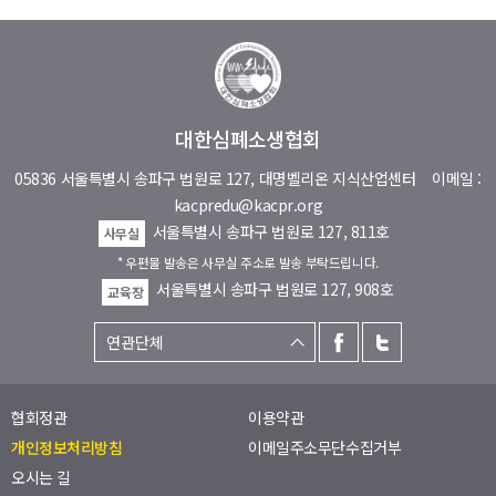
대한심폐소생협회
05836 서울특별시 송파구 법원로 127, 대명벨리온 지식산업센터
이메일 :
kacpredu@kacpr.org
서울특별시 송파구 법원로 127, 811호
사무실
* 우편물 발송은 사무실 주소로 발송 부탁드립니다.
서울특별시 송파구 법원로 127, 908호
교육장
협회정관
이용약관
개인정보처리방침
이메일주소무단수집거부
오시는 길