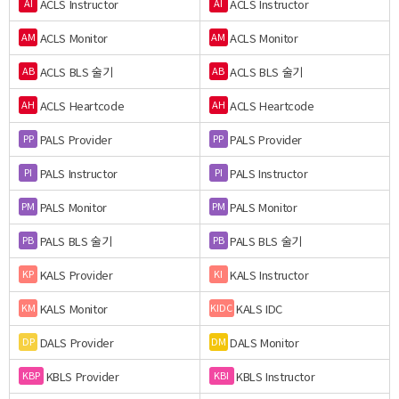
ACLS Instructor
ACLS Instructor
AI
AI
ACLS Monitor
ACLS Monitor
AM
AM
ACLS BLS 술기
ACLS BLS 술기
AB
AB
ACLS Heartcode
ACLS Heartcode
AH
AH
PALS Provider
PALS Provider
PP
PP
PALS Instructor
PALS Instructor
PI
PI
PALS Monitor
PALS Monitor
PM
PM
PALS BLS 술기
PALS BLS 술기
PB
PB
KALS Provider
KALS Instructor
KP
KI
KALS Monitor
KALS IDC
KM
KIDC
DALS Provider
DALS Monitor
DP
DM
KBLS Provider
KBLS Instructor
KBP
KBI