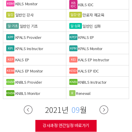
KB
KBLS Monitor
KBM
KBLS IDC
IDC
일반인 강사
만료자 재교육
일강
일강-만
일반인 기초
일반인 심화
일-기초
일-심화
KPALS Provider
KPALS EP
KPP
KPEP
KPALS Instructor
KPALS Monitor
KPI
KPM
KALS EP
KALS EP Instructor
KEP
KEI
KALS EP Monitor
KALS EP IDC
KEIM
KEIDC
KNBLS Provider
KNBLS Instructor
KNBP
KNBI
KNBLS Monitor
Renewal
KNBM
R
2021년
09
월
강사과정 연간일정 바로가기