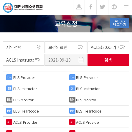
기
ATLAS
교육신청
바로가기
BLS Provider
BLS Provider
BP
BP
BLS Instructor
BLS Instructor
BI
BI
BLS Monitor
BLS Monitor
BM
BM
BLS Heartcode
BLS Heartcode
BH
BH
ACLS Provider
ACLS Provider
AP
AP