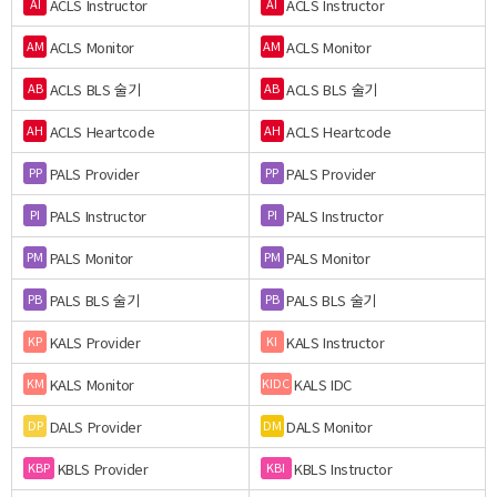
ACLS Instructor
ACLS Instructor
AI
AI
ACLS Monitor
ACLS Monitor
AM
AM
ACLS BLS 술기
ACLS BLS 술기
AB
AB
ACLS Heartcode
ACLS Heartcode
AH
AH
PALS Provider
PALS Provider
PP
PP
PALS Instructor
PALS Instructor
PI
PI
PALS Monitor
PALS Monitor
PM
PM
PALS BLS 술기
PALS BLS 술기
PB
PB
KALS Provider
KALS Instructor
KP
KI
KALS Monitor
KALS IDC
KM
KIDC
DALS Provider
DALS Monitor
DP
DM
KBLS Provider
KBLS Instructor
KBP
KBI