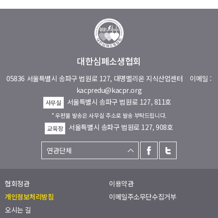
대한심폐소생협회
05836 서울특별시 송파구 법원로 127, 대명벨리온 지식산업센터
이메일 :
kacpredu@kacpr.org
서울특별시 송파구 법원로 127, 811호
사무실
* 우편물 발송은 사무실 주소로 발송 부탁드립니다.
서울특별시 송파구 법원로 127, 908호
교육장
협회정관
이용약관
개인정보처리방침
이메일주소무단수집거부
오시는 길