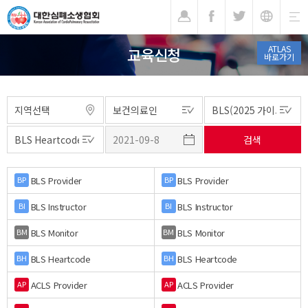
기
ATLAS
교육신청
바로가기
BLS Provider
BLS Provider
BP
BP
BLS Instructor
BLS Instructor
BI
BI
BLS Monitor
BLS Monitor
BM
BM
BLS Heartcode
BLS Heartcode
BH
BH
ACLS Provider
ACLS Provider
AP
AP