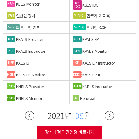
KB
KBLS Monitor
KBM
KBLS IDC
IDC
일반인 강사
만료자 재교육
일강
일강-만
일반인 기초
일반인 심화
일-기초
일-심화
KPALS Provider
KPALS EP
KPP
KPEP
KPALS Instructor
KPALS Monitor
KPI
KPM
KALS EP
KALS EP Instructor
KEP
KEI
KALS EP Monitor
KALS EP IDC
KEIM
KEIDC
KNBLS Provider
KNBLS Instructor
KNBP
KNBI
KNBLS Monitor
Renewal
KNBM
R
2021년
09
월
강사과정 연간일정 바로가기