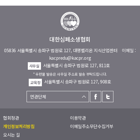
대한심폐소생협회
05836 서울특별시 송파구 법원로 127, 대명벨리온 지식산업센터
이메일 :
kacpredu@kacpr.org
서울특별시 송파구 법원로 127, 811호
사무실
* 우편물 발송은 사무실 주소로 발송 부탁드립니다.
서울특별시 송파구 법원로 127, 908호
교육장
협회정관
이용약관
개인정보처리방침
이메일주소무단수집거부
오시는 길