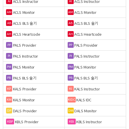
ACLS Instructor
ACLS Instructor
AI
AI
ACLS Monitor
ACLS Monitor
AM
AM
ACLS BLS 술기
ACLS BLS 술기
AB
AB
ACLS Heartcode
ACLS Heartcode
AH
AH
PALS Provider
PALS Provider
PP
PP
PALS Instructor
PALS Instructor
PI
PI
PALS Monitor
PALS Monitor
PM
PM
PALS BLS 술기
PALS BLS 술기
PB
PB
KALS Provider
KALS Instructor
KP
KI
KALS Monitor
KALS IDC
KM
KIDC
DALS Provider
DALS Monitor
DP
DM
KBLS Provider
KBLS Instructor
KBP
KBI