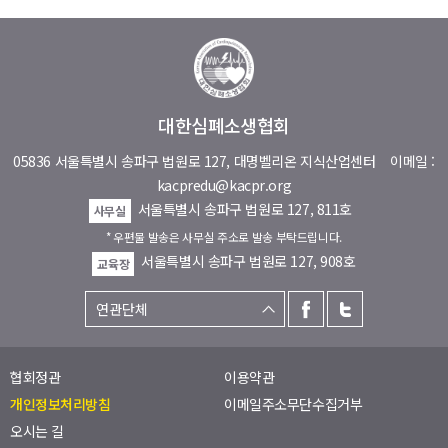
대한심폐소생협회
05836 서울특별시 송파구 법원로 127, 대명벨리온 지식산업센터
이메일 :
kacpredu@kacpr.org
서울특별시 송파구 법원로 127, 811호
사무실
* 우편물 발송은 사무실 주소로 발송 부탁드립니다.
서울특별시 송파구 법원로 127, 908호
교육장
협회정관
이용약관
개인정보처리방침
이메일주소무단수집거부
오시는 길