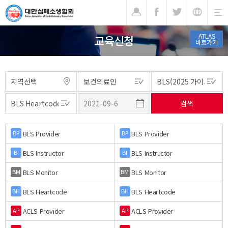
기
ATLAS
교육신청
바로가기
BLS Provider
BLS Provider
BP
BP
BLS Instructor
BLS Instructor
BI
BI
BLS Monitor
BLS Monitor
BM
BM
BLS Heartcode
BLS Heartcode
BH
BH
ACLS Provider
ACLS Provider
AP
AP