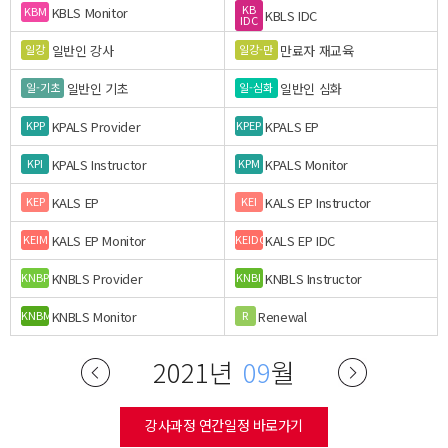
KB
KBLS Monitor
KBM
KBLS IDC
IDC
일반인 강사
만료자 재교육
일강
일강-만
일반인 기초
일반인 심화
일-기초
일-심화
KPALS Provider
KPALS EP
KPP
KPEP
KPALS Instructor
KPALS Monitor
KPI
KPM
KALS EP
KALS EP Instructor
KEP
KEI
KALS EP Monitor
KALS EP IDC
KEIM
KEIDC
KNBLS Provider
KNBLS Instructor
KNBP
KNBI
KNBLS Monitor
Renewal
KNBM
R
2021년
09
월
강사과정 연간일정 바로가기