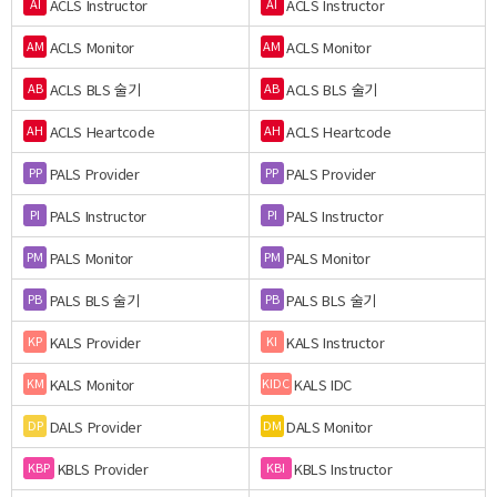
ACLS Instructor
ACLS Instructor
AI
AI
ACLS Monitor
ACLS Monitor
AM
AM
ACLS BLS 술기
ACLS BLS 술기
AB
AB
ACLS Heartcode
ACLS Heartcode
AH
AH
PALS Provider
PALS Provider
PP
PP
PALS Instructor
PALS Instructor
PI
PI
PALS Monitor
PALS Monitor
PM
PM
PALS BLS 술기
PALS BLS 술기
PB
PB
KALS Provider
KALS Instructor
KP
KI
KALS Monitor
KALS IDC
KM
KIDC
DALS Provider
DALS Monitor
DP
DM
KBLS Provider
KBLS Instructor
KBP
KBI