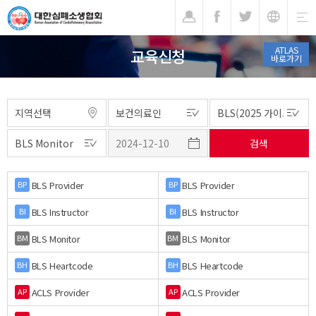
기
ATLAS
교육신청
바로가기
BLS Provider
BLS Provider
BP
BP
BLS Instructor
BLS Instructor
BI
BI
BLS Monitor
BLS Monitor
BM
BM
BLS Heartcode
BLS Heartcode
BH
BH
ACLS Provider
ACLS Provider
AP
AP