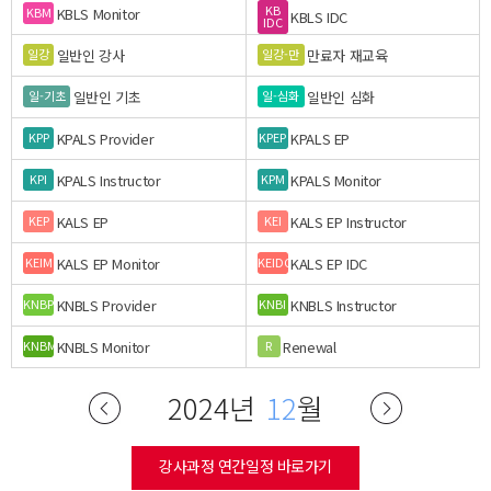
KB
KBLS Monitor
KBM
KBLS IDC
IDC
일반인 강사
만료자 재교육
일강
일강-만
일반인 기초
일반인 심화
일-기초
일-심화
KPALS Provider
KPALS EP
KPP
KPEP
KPALS Instructor
KPALS Monitor
KPI
KPM
KALS EP
KALS EP Instructor
KEP
KEI
KALS EP Monitor
KALS EP IDC
KEIM
KEIDC
KNBLS Provider
KNBLS Instructor
KNBP
KNBI
KNBLS Monitor
Renewal
KNBM
R
2024년
12
월
강사과정 연간일정 바로가기