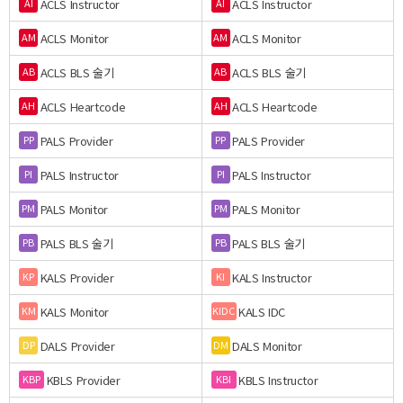
ACLS Instructor
ACLS Instructor
AI
AI
ACLS Monitor
ACLS Monitor
AM
AM
ACLS BLS 술기
ACLS BLS 술기
AB
AB
ACLS Heartcode
ACLS Heartcode
AH
AH
PALS Provider
PALS Provider
PP
PP
PALS Instructor
PALS Instructor
PI
PI
PALS Monitor
PALS Monitor
PM
PM
PALS BLS 술기
PALS BLS 술기
PB
PB
KALS Provider
KALS Instructor
KP
KI
KALS Monitor
KALS IDC
KM
KIDC
DALS Provider
DALS Monitor
DP
DM
KBLS Provider
KBLS Instructor
KBP
KBI