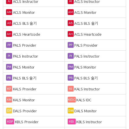
ACLS Instructor
ACLS Instructor
AI
AI
ACLS Monitor
ACLS Monitor
AM
AM
ACLS BLS 술기
ACLS BLS 술기
AB
AB
ACLS Heartcode
ACLS Heartcode
AH
AH
PALS Provider
PALS Provider
PP
PP
PALS Instructor
PALS Instructor
PI
PI
PALS Monitor
PALS Monitor
PM
PM
PALS BLS 술기
PALS BLS 술기
PB
PB
KALS Provider
KALS Instructor
KP
KI
KALS Monitor
KALS IDC
KM
KIDC
DALS Provider
DALS Monitor
DP
DM
KBLS Provider
KBLS Instructor
KBP
KBI