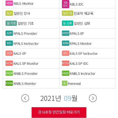
KB
KBLS Monitor
KBM
KBLS IDC
IDC
일반인 강사
만료자 재교육
일강
일강-만
일반인 기초
일반인 심화
일-기초
일-심화
KPALS Provider
KPALS EP
KPP
KPEP
KPALS Instructor
KPALS Monitor
KPI
KPM
KALS EP
KALS EP Instructor
KEP
KEI
KALS EP Monitor
KALS EP IDC
KEIM
KEIDC
KNBLS Provider
KNBLS Instructor
KNBP
KNBI
KNBLS Monitor
Renewal
KNBM
R
2021년
09
월
강사과정 연간일정 바로가기