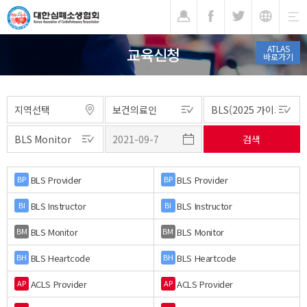
기
ATLAS
교육신청
바로가기
BLS Provider
BLS Provider
BP
BP
BLS Instructor
BLS Instructor
BI
BI
BLS Monitor
BLS Monitor
BM
BM
BLS Heartcode
BLS Heartcode
BH
BH
ACLS Provider
ACLS Provider
AP
AP