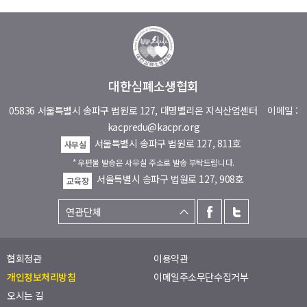
대한심폐소생협회
05836 서울특별시 송파구 법원로 127, 대명벨리온 지식산업센터
이메일 :
kacpredu@kacpr.org
서울특별시 송파구 법원로 127, 811호
사무실
* 우편물 발송은 사무실 주소로 발송 부탁드립니다.
서울특별시 송파구 법원로 127, 908호
교육장
협회정관
이용약관
개인정보처리방침
이메일주소무단수집거부
오시는 길