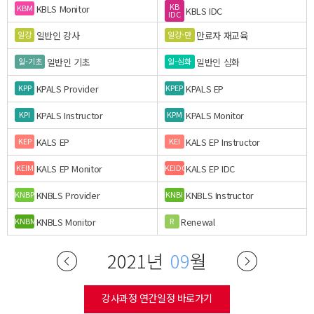
KB
KBLS Monitor
KBM
KBLS IDC
IDC
일반인 강사
만료자 재교육
일강
일강-만
일반인 기초
일반인 심화
일-기초
일-심화
KPALS Provider
KPALS EP
KPP
KPEP
KPALS Instructor
KPALS Monitor
KPI
KPM
KALS EP
KALS EP Instructor
KEP
KEI
KALS EP Monitor
KALS EP IDC
KEIM
KEIDC
KNBLS Provider
KNBLS Instructor
KNBP
KNBI
KNBLS Monitor
Renewal
KNBM
R
2021년
09
월
강사과정 연간일정 바로가기