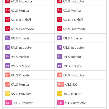
ACLS Instructor
ACLS Instructor
AI
AI
ACLS Monitor
ACLS Monitor
AM
AM
ACLS BLS 술기
ACLS BLS 술기
AB
AB
ACLS Heartcode
ACLS Heartcode
AH
AH
PALS Provider
PALS Provider
PP
PP
PALS Instructor
PALS Instructor
PI
PI
PALS Monitor
PALS Monitor
PM
PM
PALS BLS 술기
PALS BLS 술기
PB
PB
KALS Provider
KALS Instructor
KP
KI
KALS Monitor
KALS IDC
KM
KIDC
DALS Provider
DALS Monitor
DP
DM
KBLS Provider
KBLS Instructor
KBP
KBI