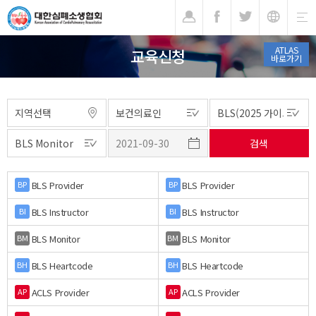
기
ATLAS
교육신청
바로가기
BLS Provider
BLS Provider
BP
BP
BLS Instructor
BLS Instructor
BI
BI
BLS Monitor
BLS Monitor
BM
BM
BLS Heartcode
BLS Heartcode
BH
BH
ACLS Provider
ACLS Provider
AP
AP