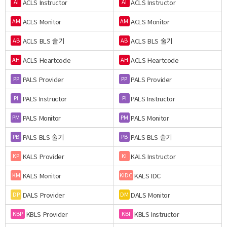
ACLS Instructor
ACLS Instructor
AI
AI
ACLS Monitor
ACLS Monitor
AM
AM
ACLS BLS 술기
ACLS BLS 술기
AB
AB
ACLS Heartcode
ACLS Heartcode
AH
AH
PALS Provider
PALS Provider
PP
PP
PALS Instructor
PALS Instructor
PI
PI
PALS Monitor
PALS Monitor
PM
PM
PALS BLS 술기
PALS BLS 술기
PB
PB
KALS Provider
KALS Instructor
KP
KI
KALS Monitor
KALS IDC
KM
KIDC
DALS Provider
DALS Monitor
DP
DM
KBLS Provider
KBLS Instructor
KBP
KBI