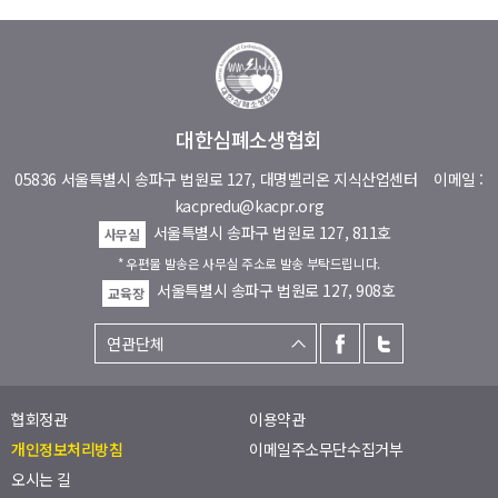
대한심폐소생협회
05836 서울특별시 송파구 법원로 127, 대명벨리온 지식산업센터
이메일 :
kacpredu@kacpr.org
서울특별시 송파구 법원로 127, 811호
사무실
* 우편물 발송은 사무실 주소로 발송 부탁드립니다.
서울특별시 송파구 법원로 127, 908호
교육장
협회정관
이용약관
개인정보처리방침
이메일주소무단수집거부
오시는 길