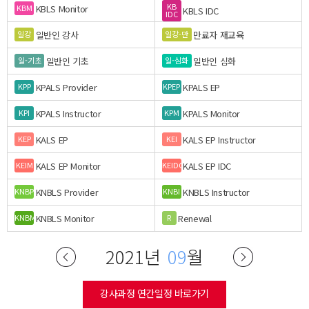
KB
KBLS Monitor
KBM
KBLS IDC
IDC
일반인 강사
만료자 재교육
일강
일강-만
일반인 기초
일반인 심화
일-기초
일-심화
KPALS Provider
KPALS EP
KPP
KPEP
KPALS Instructor
KPALS Monitor
KPI
KPM
KALS EP
KALS EP Instructor
KEP
KEI
KALS EP Monitor
KALS EP IDC
KEIM
KEIDC
KNBLS Provider
KNBLS Instructor
KNBP
KNBI
KNBLS Monitor
Renewal
KNBM
R
2021년
09
월
강사과정 연간일정 바로가기