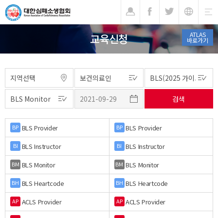
기
ATLAS
교육신청
바로가기
BLS Provider
BLS Provider
BP
BP
BLS Instructor
BLS Instructor
BI
BI
BLS Monitor
BLS Monitor
BM
BM
BLS Heartcode
BLS Heartcode
BH
BH
ACLS Provider
ACLS Provider
AP
AP