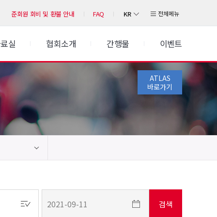
KR
전체메뉴
준회원 회비 및 환불 안내
FAQ
자료실
협회소개
간행물
이벤트
ATLAS
바로가기