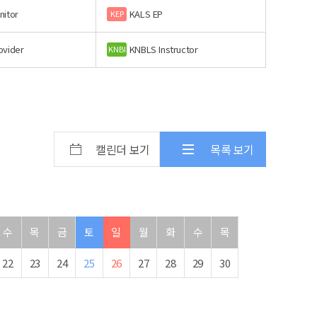
nitor
KALS EP
KEP
ovider
KNBLS Instructor
KNBI
캘린더 보기
목록 보기
수
목
금
토
일
월
화
수
목
22
23
24
25
26
27
28
29
30