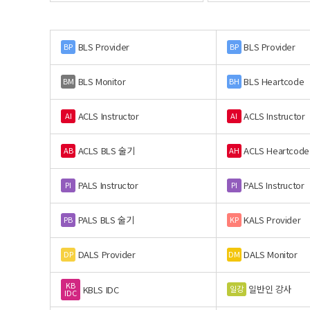
BLS Provider
BLS Provider
BP
BP
BLS Monitor
BLS Heartcode
BM
BH
ACLS Instructor
ACLS Instructor
AI
AI
ACLS BLS 술기
ACLS Heartcode
AB
AH
PALS Instructor
PALS Instructor
PI
PI
PALS BLS 술기
KALS Provider
PB
KP
DALS Provider
DALS Monitor
DP
DM
KB
일반인 강사
일강
KBLS IDC
IDC