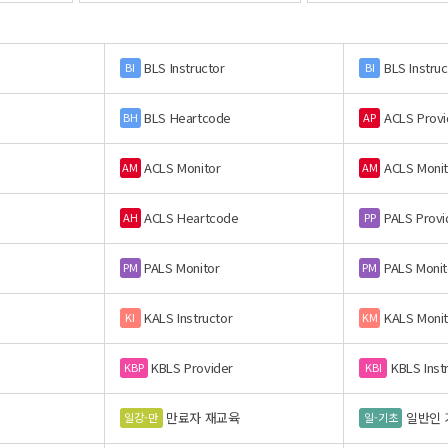
BLS Instructor
BLS Instruc
BI
BI
BLS Heartcode
ACLS Provi
BH
AP
ACLS Monitor
ACLS Monit
AM
AM
ACLS Heartcode
PALS Provi
AH
PP
PALS Monitor
PALS Monit
PM
PM
KALS Instructor
KALS Monit
KI
KM
KBLS Provider
KBLS Inst
KBP
KBI
만료자 재교육
일반인 
일강-만
일-기초