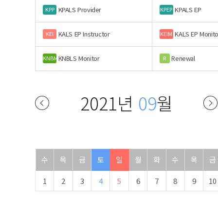
KPALS Provider
KPALS EP
KPP
KPEP
KALS EP Instructor
KALS EP Monito
KEI
KEIM
KNBLS Monitor
Renewal
KNBM
R
2021년
09
월
수
목
금
토
일
월
화
수
목
금
1
2
3
4
5
6
7
8
9
10