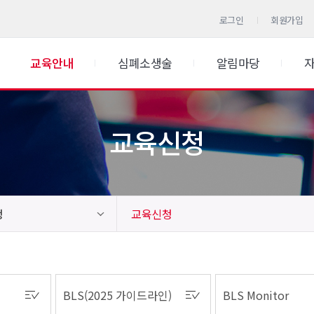
로그인
회원가입
교육안내
심폐소생술
알림마당
교육신청
청
교육신청