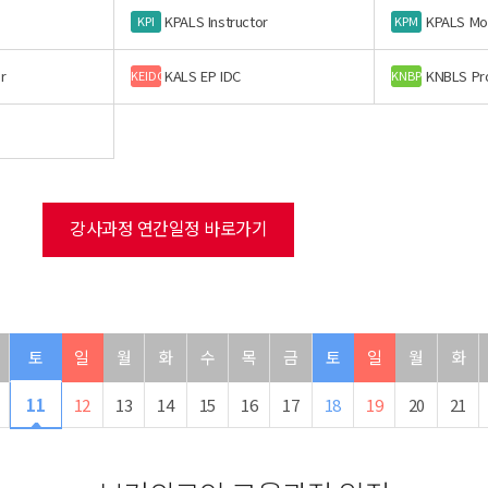
KPALS Instructor
KPALS Mo
KPI
KPM
r
KALS EP IDC
KNBLS Pr
KEIDC
KNBP
강사과정 연간일정 바로가기
토
일
월
화
수
목
금
토
일
월
화
11
12
13
14
15
16
17
18
19
20
21