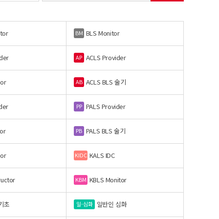
tor
BLS Monitor
BM
der
ACLS Provider
AP
or
ACLS BLS 술기
AB
der
PALS Provider
PP
or
PALS BLS 술기
PB
or
KALS IDC
KIDC
ructor
KBLS Monitor
KBM
기초
일반인 심화
일-심화