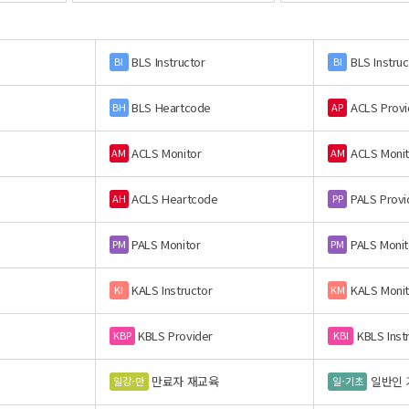
BLS Instructor
BLS Instruc
BI
BI
BLS Heartcode
ACLS Provi
BH
AP
ACLS Monitor
ACLS Monit
AM
AM
ACLS Heartcode
PALS Provi
AH
PP
PALS Monitor
PALS Monit
PM
PM
KALS Instructor
KALS Monit
KI
KM
KBLS Provider
KBLS Inst
KBP
KBI
만료자 재교육
일반인 
일강-만
일-기초