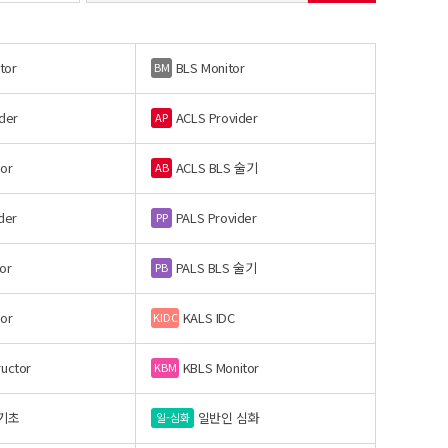
tor
BLS Monitor
BM
der
ACLS Provider
AP
or
ACLS BLS 술기
AB
der
PALS Provider
PP
or
PALS BLS 술기
PB
or
KALS IDC
KIDC
ructor
KBLS Monitor
KBM
기초
일반인 심화
일-심화