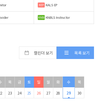
nitor
KALS EP
KEP
ovider
KNBLS Instructor
KNBI
캘린더 보기
목록 보기
수
목
금
토
일
월
화
수
목
22
23
24
25
26
27
28
29
30