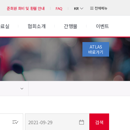
KR
전체메뉴
준회원 회비 및 환불 안내
FAQ
자료실
협회소개
간행물
이벤트
ATLAS
바로가기