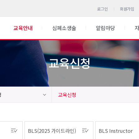
로그인
회원가입
교육안내
심폐소생술
알림마당
교육신청
청
교육신청