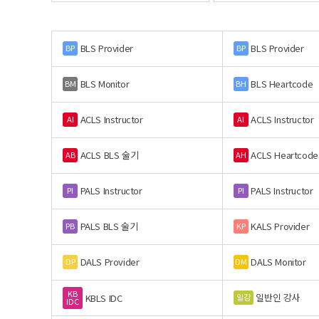
BLS Provider
BLS Provider
BP
BP
BLS Monitor
BLS Heartcode
BM
BH
ACLS Instructor
ACLS Instructor
AI
AI
ACLS BLS 술기
ACLS Heartcode
AB
AH
PALS Instructor
PALS Instructor
PI
PI
PALS BLS 술기
KALS Provider
PB
KP
DALS Provider
DALS Monitor
DP
DM
KB
일반인 강사
일강
KBLS IDC
IDC