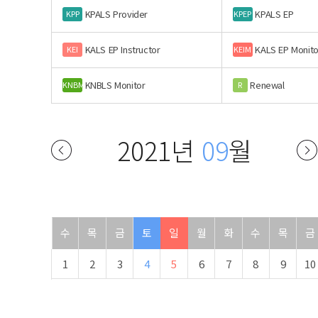
KPALS Provider
KPALS EP
KPP
KPEP
KALS EP Instructor
KALS EP Monito
KEI
KEIM
KNBLS Monitor
Renewal
KNBM
R
2021년
09
월
수
목
금
토
일
월
화
수
목
금
1
2
3
4
5
6
7
8
9
10