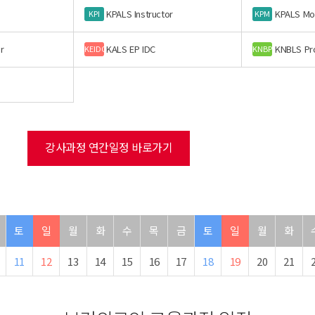
KPALS Instructor
KPALS Mo
KPI
KPM
r
KALS EP IDC
KNBLS Pr
KEIDC
KNBP
강사과정 연간일정 바로가기
토
일
월
화
수
목
금
토
일
월
화
11
12
13
14
15
16
17
18
19
20
21