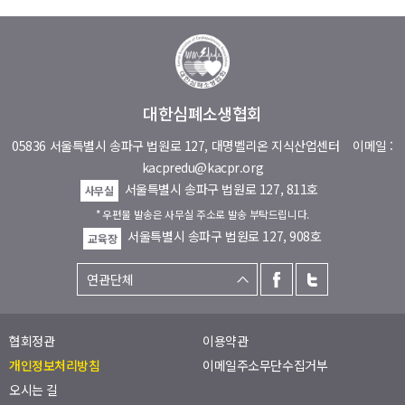
대한심폐소생협회
05836 서울특별시 송파구 법원로 127, 대명벨리온 지식산업센터
이메일 :
kacpredu@kacpr.org
서울특별시 송파구 법원로 127, 811호
사무실
* 우편물 발송은 사무실 주소로 발송 부탁드립니다.
서울특별시 송파구 법원로 127, 908호
교육장
협회정관
이용약관
개인정보처리방침
이메일주소무단수집거부
오시는 길