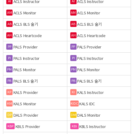
ACLS Instructor
ACLS Instructor
AI
AI
ACLS Monitor
ACLS Monitor
AM
AM
ACLS BLS 술기
ACLS BLS 술기
AB
AB
ACLS Heartcode
ACLS Heartcode
AH
AH
PALS Provider
PALS Provider
PP
PP
PALS Instructor
PALS Instructor
PI
PI
PALS Monitor
PALS Monitor
PM
PM
PALS BLS 술기
PALS BLS 술기
PB
PB
KALS Provider
KALS Instructor
KP
KI
KALS Monitor
KALS IDC
KM
KIDC
DALS Provider
DALS Monitor
DP
DM
KBLS Provider
KBLS Instructor
KBP
KBI