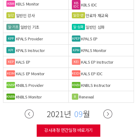
KB
KBLS Monitor
KBM
KBLS IDC
IDC
일반인 강사
만료자 재교육
일강
일강-만
일반인 기초
일반인 심화
일-기초
일-심화
KPALS Provider
KPALS EP
KPP
KPEP
KPALS Instructor
KPALS Monitor
KPI
KPM
KALS EP
KALS EP Instructor
KEP
KEI
KALS EP Monitor
KALS EP IDC
KEIM
KEIDC
KNBLS Provider
KNBLS Instructor
KNBP
KNBI
KNBLS Monitor
Renewal
KNBM
R
2021년
09
월
강사과정 연간일정 바로가기