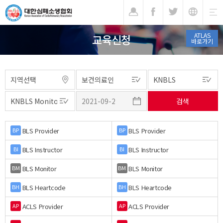
기
ATLAS
교육신청
바로가기
BLS Provider
BLS Provider
BP
BP
BLS Instructor
BLS Instructor
BI
BI
BLS Monitor
BLS Monitor
BM
BM
BLS Heartcode
BLS Heartcode
BH
BH
ACLS Provider
ACLS Provider
AP
AP