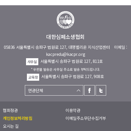
대한심폐소생협회
05836 서울특별시 송파구 법원로 127, 대명벨리온 지식산업센터
이메일 :
kacpredu@kacpr.org
서울특별시 송파구 법원로 127, 811호
사무실
* 우편물 발송은 사무실 주소로 발송 부탁드립니다.
서울특별시 송파구 법원로 127, 908호
교육장
협회정관
이용약관
개인정보처리방침
이메일주소무단수집거부
오시는 길