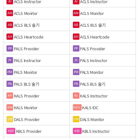
ACLS Instructor
ACLS Instructor
AI
AI
ACLS Monitor
ACLS Monitor
AM
AM
ACLS BLS 술기
ACLS BLS 술기
AB
AB
ACLS Heartcode
ACLS Heartcode
AH
AH
PALS Provider
PALS Provider
PP
PP
PALS Instructor
PALS Instructor
PI
PI
PALS Monitor
PALS Monitor
PM
PM
PALS BLS 술기
PALS BLS 술기
PB
PB
KALS Provider
KALS Instructor
KP
KI
KALS Monitor
KALS IDC
KM
KIDC
DALS Provider
DALS Monitor
DP
DM
KBLS Provider
KBLS Instructor
KBP
KBI