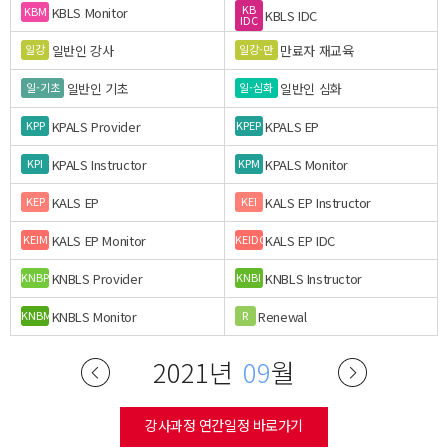
KB
KBLS Monitor
KBM
KBLS IDC
IDC
일반인 강사
만료자 재교육
일강
일강-만
일반인 기초
일반인 심화
일-기초
일-심화
KPALS Provider
KPALS EP
KPP
KPEP
KPALS Instructor
KPALS Monitor
KPI
KPM
KALS EP
KALS EP Instructor
KEP
KEI
KALS EP Monitor
KALS EP IDC
KEIM
KEIDC
KNBLS Provider
KNBLS Instructor
KNBP
KNBI
KNBLS Monitor
Renewal
KNBM
R
2021년
09
월
강사과정 연간일정 바로가기