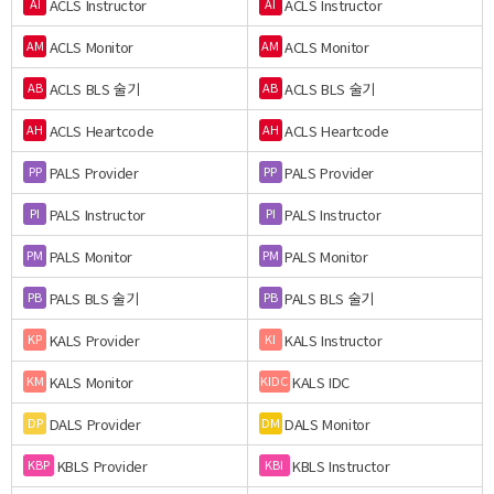
ACLS Instructor
ACLS Instructor
AI
AI
ACLS Monitor
ACLS Monitor
AM
AM
ACLS BLS 술기
ACLS BLS 술기
AB
AB
ACLS Heartcode
ACLS Heartcode
AH
AH
PALS Provider
PALS Provider
PP
PP
PALS Instructor
PALS Instructor
PI
PI
PALS Monitor
PALS Monitor
PM
PM
PALS BLS 술기
PALS BLS 술기
PB
PB
KALS Provider
KALS Instructor
KP
KI
KALS Monitor
KALS IDC
KM
KIDC
DALS Provider
DALS Monitor
DP
DM
KBLS Provider
KBLS Instructor
KBP
KBI