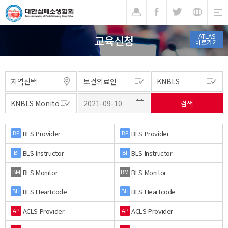
기
ATLAS
교육신청
바로가기
BLS Provider
BLS Provider
BP
BP
BLS Instructor
BLS Instructor
BI
BI
BLS Monitor
BLS Monitor
BM
BM
BLS Heartcode
BLS Heartcode
BH
BH
ACLS Provider
ACLS Provider
AP
AP