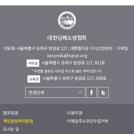
대한심폐소생협회
05836 서울특별시 송파구 법원로 127, 대명벨리온 지식산업센터
이메일 :
kacpredu@kacpr.org
서울특별시 송파구 법원로 127, 811호
사무실
* 우편물 발송은 사무실 주소로 발송 부탁드립니다.
서울특별시 송파구 법원로 127, 908호
교육장
협회정관
이용약관
개인정보처리방침
이메일주소무단수집거부
오시는 길