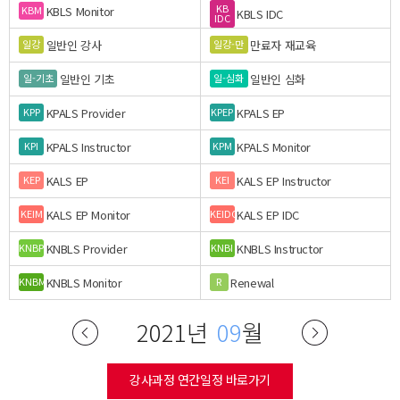
KB
KBLS Monitor
KBM
KBLS IDC
IDC
일반인 강사
만료자 재교육
일강
일강-만
일반인 기초
일반인 심화
일-기초
일-심화
KPALS Provider
KPALS EP
KPP
KPEP
KPALS Instructor
KPALS Monitor
KPI
KPM
KALS EP
KALS EP Instructor
KEP
KEI
KALS EP Monitor
KALS EP IDC
KEIM
KEIDC
KNBLS Provider
KNBLS Instructor
KNBP
KNBI
KNBLS Monitor
Renewal
KNBM
R
2021년
09
월
강사과정 연간일정 바로가기