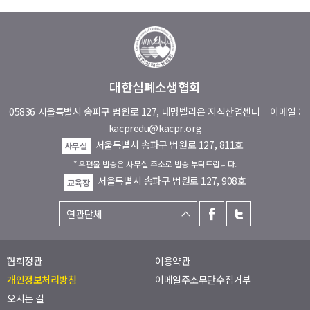
대한심폐소생협회
05836 서울특별시 송파구 법원로 127, 대명벨리온 지식산업센터
이메일 :
kacpredu@kacpr.org
서울특별시 송파구 법원로 127, 811호
사무실
* 우편물 발송은 사무실 주소로 발송 부탁드립니다.
서울특별시 송파구 법원로 127, 908호
교육장
협회정관
이용약관
개인정보처리방침
이메일주소무단수집거부
오시는 길