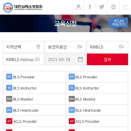
기
ATLAS
교육신청
바로가기
BLS Provider
BLS Provider
BP
BP
BLS Instructor
BLS Instructor
BI
BI
BLS Monitor
BLS Monitor
BM
BM
BLS Heartcode
BLS Heartcode
BH
BH
ACLS Provider
ACLS Provider
AP
AP