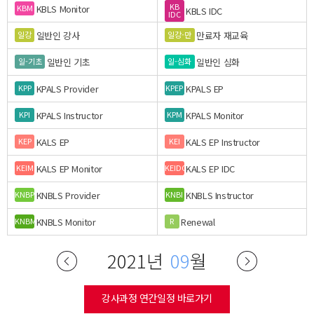
KB
KBLS Monitor
KBM
KBLS IDC
IDC
일반인 강사
만료자 재교육
일강
일강-만
일반인 기초
일반인 심화
일-기초
일-심화
KPALS Provider
KPALS EP
KPP
KPEP
KPALS Instructor
KPALS Monitor
KPI
KPM
KALS EP
KALS EP Instructor
KEP
KEI
KALS EP Monitor
KALS EP IDC
KEIM
KEIDC
KNBLS Provider
KNBLS Instructor
KNBP
KNBI
KNBLS Monitor
Renewal
KNBM
R
2021년
09
월
강사과정 연간일정 바로가기