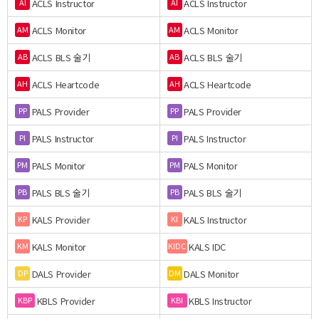
ACLS Instructor
ACLS Instructor
AI
AI
ACLS Monitor
ACLS Monitor
AM
AM
ACLS BLS 술기
ACLS BLS 술기
AB
AB
ACLS Heartcode
ACLS Heartcode
AH
AH
PALS Provider
PALS Provider
PP
PP
PALS Instructor
PALS Instructor
PI
PI
PALS Monitor
PALS Monitor
PM
PM
PALS BLS 술기
PALS BLS 술기
PB
PB
KALS Provider
KALS Instructor
KP
KI
KALS Monitor
KALS IDC
KM
KIDC
DALS Provider
DALS Monitor
DP
DM
KBLS Provider
KBLS Instructor
KBP
KBI