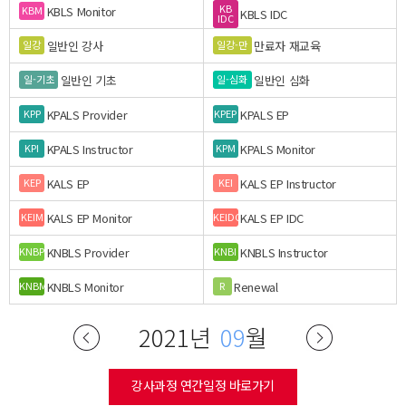
KB
KBLS Monitor
KBM
KBLS IDC
IDC
일반인 강사
만료자 재교육
일강
일강-만
일반인 기초
일반인 심화
일-기초
일-심화
KPALS Provider
KPALS EP
KPP
KPEP
KPALS Instructor
KPALS Monitor
KPI
KPM
KALS EP
KALS EP Instructor
KEP
KEI
KALS EP Monitor
KALS EP IDC
KEIM
KEIDC
KNBLS Provider
KNBLS Instructor
KNBP
KNBI
KNBLS Monitor
Renewal
KNBM
R
2021년
09
월
강사과정 연간일정 바로가기