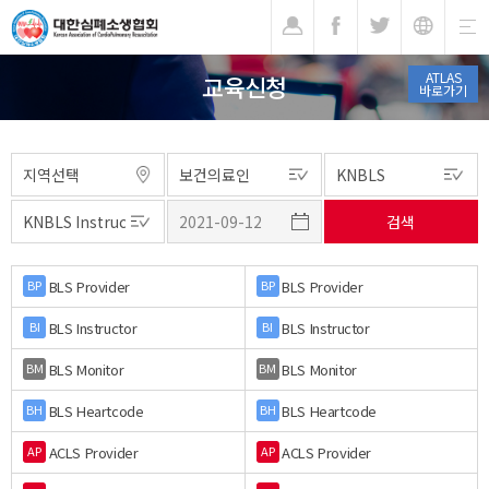
기
ATLAS
교육신청
바로가기
BLS Provider
BLS Provider
BP
BP
BLS Instructor
BLS Instructor
BI
BI
BLS Monitor
BLS Monitor
BM
BM
BLS Heartcode
BLS Heartcode
BH
BH
ACLS Provider
ACLS Provider
AP
AP