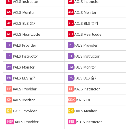
ACLS Instructor
ACLS Instructor
AI
AI
ACLS Monitor
ACLS Monitor
AM
AM
ACLS BLS 술기
ACLS BLS 술기
AB
AB
ACLS Heartcode
ACLS Heartcode
AH
AH
PALS Provider
PALS Provider
PP
PP
PALS Instructor
PALS Instructor
PI
PI
PALS Monitor
PALS Monitor
PM
PM
PALS BLS 술기
PALS BLS 술기
PB
PB
KALS Provider
KALS Instructor
KP
KI
KALS Monitor
KALS IDC
KM
KIDC
DALS Provider
DALS Monitor
DP
DM
KBLS Provider
KBLS Instructor
KBP
KBI