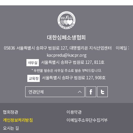
대한심폐소생협회
05836 서울특별시 송파구 법원로 127, 대명벨리온 지식산업센터
이메일 :
kacpredu@kacpr.org
서울특별시 송파구 법원로 127, 811호
사무실
* 우편물 발송은 사무실 주소로 발송 부탁드립니다.
서울특별시 송파구 법원로 127, 908호
교육장
협회정관
이용약관
개인정보처리방침
이메일주소무단수집거부
오시는 길