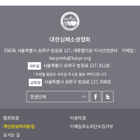
대한심폐소생협회
05836 서울특별시 송파구 법원로 127, 대명벨리온 지식산업센터
이메일 :
kacpredu@kacpr.org
서울특별시 송파구 법원로 127, 811호
사무실
* 우편물 발송은 사무실 주소로 발송 부탁드립니다.
서울특별시 송파구 법원로 127, 908호
교육장
협회정관
이용약관
개인정보처리방침
이메일주소무단수집거부
오시는 길