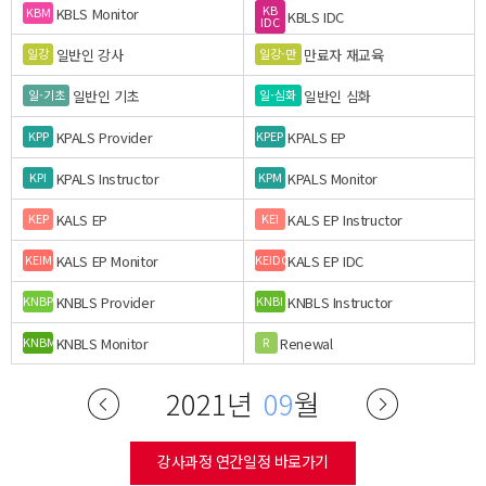
KB
KBLS Monitor
KBM
KBLS IDC
IDC
일반인 강사
만료자 재교육
일강
일강-만
일반인 기초
일반인 심화
일-기초
일-심화
KPALS Provider
KPALS EP
KPP
KPEP
KPALS Instructor
KPALS Monitor
KPI
KPM
KALS EP
KALS EP Instructor
KEP
KEI
KALS EP Monitor
KALS EP IDC
KEIM
KEIDC
KNBLS Provider
KNBLS Instructor
KNBP
KNBI
KNBLS Monitor
Renewal
KNBM
R
2021년
09
월
강사과정 연간일정 바로가기