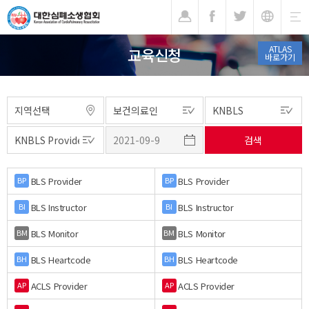
기
ATLAS
교육신청
바로가기
BLS Provider
BLS Provider
BP
BP
BLS Instructor
BLS Instructor
BI
BI
BLS Monitor
BLS Monitor
BM
BM
BLS Heartcode
BLS Heartcode
BH
BH
ACLS Provider
ACLS Provider
AP
AP