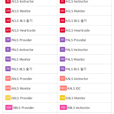
ACLS Instructor
ACLS Instructor
AI
AI
ACLS Monitor
ACLS Monitor
AM
AM
ACLS BLS 술기
ACLS BLS 술기
AB
AB
ACLS Heartcode
ACLS Heartcode
AH
AH
PALS Provider
PALS Provider
PP
PP
PALS Instructor
PALS Instructor
PI
PI
PALS Monitor
PALS Monitor
PM
PM
PALS BLS 술기
PALS BLS 술기
PB
PB
KALS Provider
KALS Instructor
KP
KI
KALS Monitor
KALS IDC
KM
KIDC
DALS Provider
DALS Monitor
DP
DM
KBLS Provider
KBLS Instructor
KBP
KBI