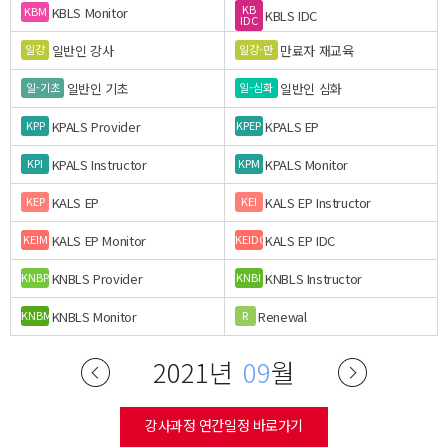
KB
KBLS Monitor
KBM
KBLS IDC
IDC
일반인 강사
만료자 재교육
일강
일강-만
일반인 기초
일반인 심화
일-기초
일-심화
KPALS Provider
KPALS EP
KPP
KPEP
KPALS Instructor
KPALS Monitor
KPI
KPM
KALS EP
KALS EP Instructor
KEP
KEI
KALS EP Monitor
KALS EP IDC
KEIM
KEIDC
KNBLS Provider
KNBLS Instructor
KNBP
KNBI
KNBLS Monitor
Renewal
KNBM
R
2021년
09
월
강사과정 연간일정 바로가기