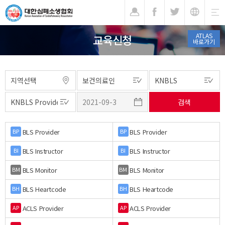
기
ATLAS
교육신청
바로가기
BLS Provider
BLS Provider
BP
BP
BLS Instructor
BLS Instructor
BI
BI
BLS Monitor
BLS Monitor
BM
BM
BLS Heartcode
BLS Heartcode
BH
BH
ACLS Provider
ACLS Provider
AP
AP