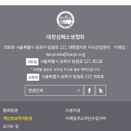
대한심폐소생협회
05836 서울특별시 송파구 법원로 127, 대명벨리온 지식산업센터
이메일 :
kacpredu@kacpr.org
서울특별시 송파구 법원로 127, 811호
사무실
* 우편물 발송은 사무실 주소로 발송 부탁드립니다.
서울특별시 송파구 법원로 127, 908호
교육장
협회정관
이용약관
개인정보처리방침
이메일주소무단수집거부
오시는 길