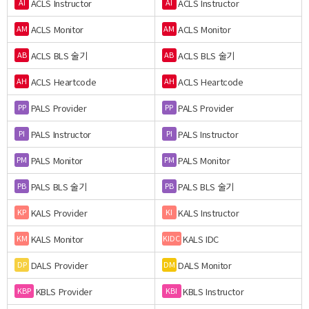
ACLS Instructor
ACLS Instructor
AI
AI
ACLS Monitor
ACLS Monitor
AM
AM
ACLS BLS 술기
ACLS BLS 술기
AB
AB
ACLS Heartcode
ACLS Heartcode
AH
AH
PALS Provider
PALS Provider
PP
PP
PALS Instructor
PALS Instructor
PI
PI
PALS Monitor
PALS Monitor
PM
PM
PALS BLS 술기
PALS BLS 술기
PB
PB
KALS Provider
KALS Instructor
KP
KI
KALS Monitor
KALS IDC
KM
KIDC
DALS Provider
DALS Monitor
DP
DM
KBLS Provider
KBLS Instructor
KBP
KBI