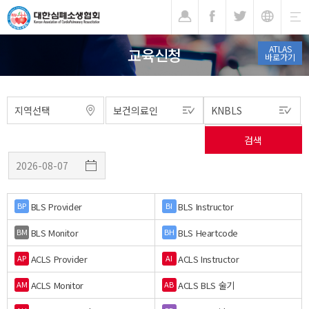
기
ATLAS
교육신청
바로가기
BLS Provider
BLS Instructor
BP
BI
BLS Monitor
BLS Heartcode
BM
BH
ACLS Provider
ACLS Instructor
AP
AI
ACLS Monitor
ACLS BLS 술기
AM
AB