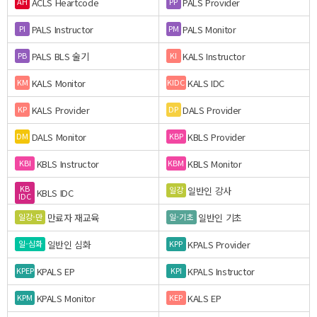
ACLS Heartcode
PALS Provider
AH
PP
PALS Instructor
PALS Monitor
PI
PM
PALS BLS 술기
KALS Instructor
PB
KI
KALS Monitor
KALS IDC
KM
KIDC
KALS Provider
DALS Provider
KP
DP
DALS Monitor
KBLS Provider
DM
KBP
KBLS Instructor
KBLS Monitor
KBI
KBM
KB
일반인 강사
일강
KBLS IDC
IDC
만료자 재교육
일반인 기초
일강-만
일-기초
일반인 심화
KPALS Provider
일-심화
KPP
KPALS EP
KPALS Instructor
KPEP
KPI
KPALS Monitor
KALS EP
KPM
KEP