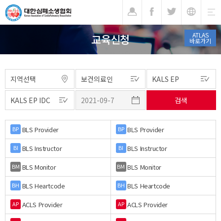
기
ATLAS
교육신청
바로가기
BLS Provider
BLS Provider
BP
BP
BLS Instructor
BLS Instructor
BI
BI
BLS Monitor
BLS Monitor
BM
BM
BLS Heartcode
BLS Heartcode
BH
BH
ACLS Provider
ACLS Provider
AP
AP