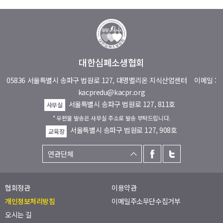
대한심폐소생협회
05836 서울특별시 송파구 법원로 127, 대명벨리온 지식산업센터
이메일 :
kacpredu@kacpr.org
서울특별시 송파구 법원로 127, 811호
사무실
* 우편물 발송은 사무실 주소로 발송 부탁드립니다.
서울특별시 송파구 법원로 127, 908호
교육장
협회정관
이용약관
개인정보처리방침
이메일주소무단수집거부
오시는 길