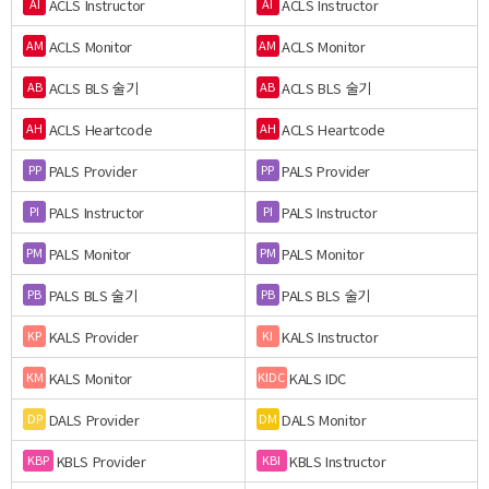
ACLS Instructor
ACLS Instructor
AI
AI
ACLS Monitor
ACLS Monitor
AM
AM
ACLS BLS 술기
ACLS BLS 술기
AB
AB
ACLS Heartcode
ACLS Heartcode
AH
AH
PALS Provider
PALS Provider
PP
PP
PALS Instructor
PALS Instructor
PI
PI
PALS Monitor
PALS Monitor
PM
PM
PALS BLS 술기
PALS BLS 술기
PB
PB
KALS Provider
KALS Instructor
KP
KI
KALS Monitor
KALS IDC
KM
KIDC
DALS Provider
DALS Monitor
DP
DM
KBLS Provider
KBLS Instructor
KBP
KBI