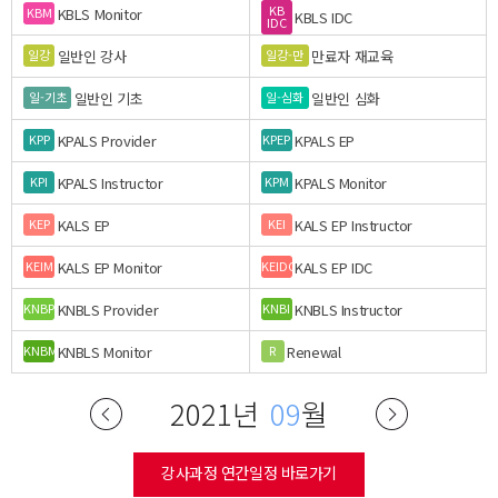
KB
KBLS Monitor
KBM
KBLS IDC
IDC
일반인 강사
만료자 재교육
일강
일강-만
일반인 기초
일반인 심화
일-기초
일-심화
KPALS Provider
KPALS EP
KPP
KPEP
KPALS Instructor
KPALS Monitor
KPI
KPM
KALS EP
KALS EP Instructor
KEP
KEI
KALS EP Monitor
KALS EP IDC
KEIM
KEIDC
KNBLS Provider
KNBLS Instructor
KNBP
KNBI
KNBLS Monitor
Renewal
KNBM
R
2021년
09
월
강사과정 연간일정 바로가기