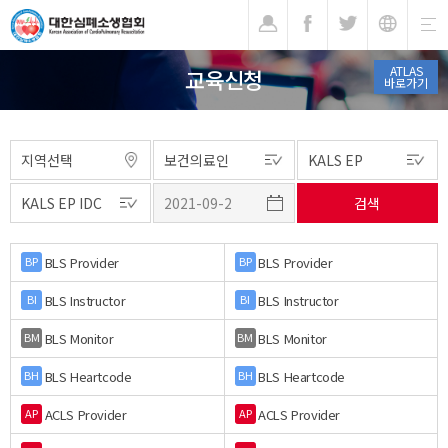
기
ATLAS
교육신청
바로가기
BLS Provider
BLS Provider
BP
BP
BLS Instructor
BLS Instructor
BI
BI
BLS Monitor
BLS Monitor
BM
BM
BLS Heartcode
BLS Heartcode
BH
BH
ACLS Provider
ACLS Provider
AP
AP