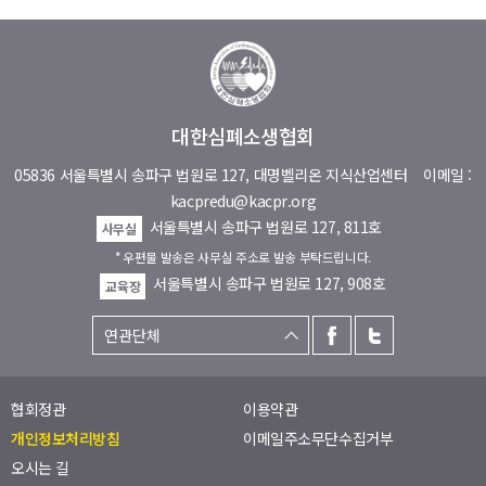
대한심폐소생협회
05836 서울특별시 송파구 법원로 127, 대명벨리온 지식산업센터
이메일 :
kacpredu@kacpr.org
서울특별시 송파구 법원로 127, 811호
사무실
* 우편물 발송은 사무실 주소로 발송 부탁드립니다.
서울특별시 송파구 법원로 127, 908호
교육장
협회정관
이용약관
개인정보처리방침
이메일주소무단수집거부
오시는 길