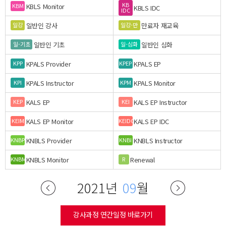
KB
KBLS Monitor
KBM
KBLS IDC
IDC
일반인 강사
만료자 재교육
일강
일강-만
일반인 기초
일반인 심화
일-기초
일-심화
KPALS Provider
KPALS EP
KPP
KPEP
KPALS Instructor
KPALS Monitor
KPI
KPM
KALS EP
KALS EP Instructor
KEP
KEI
KALS EP Monitor
KALS EP IDC
KEIM
KEIDC
KNBLS Provider
KNBLS Instructor
KNBP
KNBI
KNBLS Monitor
Renewal
KNBM
R
2021년
09
월
강사과정 연간일정 바로가기