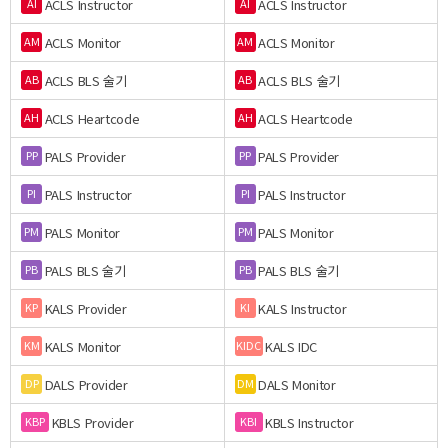
ACLS Instructor
ACLS Instructor
AI
AI
ACLS Monitor
ACLS Monitor
AM
AM
ACLS BLS 술기
ACLS BLS 술기
AB
AB
ACLS Heartcode
ACLS Heartcode
AH
AH
PALS Provider
PALS Provider
PP
PP
PALS Instructor
PALS Instructor
PI
PI
PALS Monitor
PALS Monitor
PM
PM
PALS BLS 술기
PALS BLS 술기
PB
PB
KALS Provider
KALS Instructor
KP
KI
KALS Monitor
KALS IDC
KM
KIDC
DALS Provider
DALS Monitor
DP
DM
KBLS Provider
KBLS Instructor
KBP
KBI