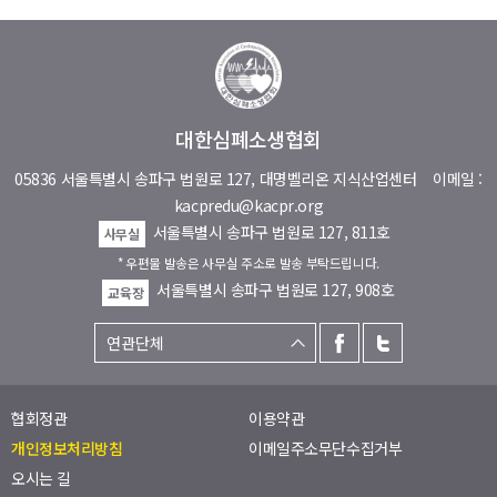
대한심폐소생협회
05836 서울특별시 송파구 법원로 127, 대명벨리온 지식산업센터
이메일 :
kacpredu@kacpr.org
서울특별시 송파구 법원로 127, 811호
사무실
* 우편물 발송은 사무실 주소로 발송 부탁드립니다.
서울특별시 송파구 법원로 127, 908호
교육장
협회정관
이용약관
개인정보처리방침
이메일주소무단수집거부
오시는 길