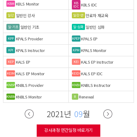
KB
KBLS Monitor
KBM
KBLS IDC
IDC
일반인 강사
만료자 재교육
일강
일강-만
일반인 기초
일반인 심화
일-기초
일-심화
KPALS Provider
KPALS EP
KPP
KPEP
KPALS Instructor
KPALS Monitor
KPI
KPM
KALS EP
KALS EP Instructor
KEP
KEI
KALS EP Monitor
KALS EP IDC
KEIM
KEIDC
KNBLS Provider
KNBLS Instructor
KNBP
KNBI
KNBLS Monitor
Renewal
KNBM
R
2021년
09
월
강사과정 연간일정 바로가기