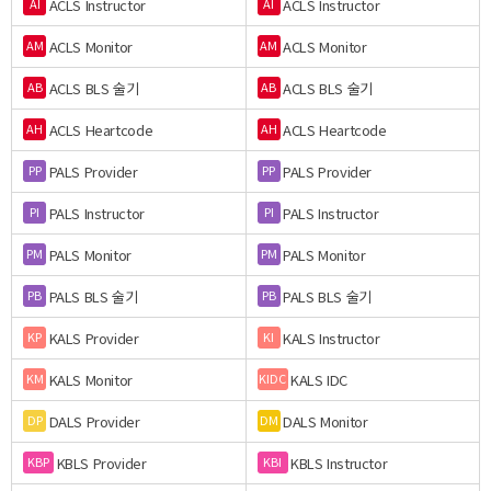
ACLS Instructor
ACLS Instructor
AI
AI
ACLS Monitor
ACLS Monitor
AM
AM
ACLS BLS 술기
ACLS BLS 술기
AB
AB
ACLS Heartcode
ACLS Heartcode
AH
AH
PALS Provider
PALS Provider
PP
PP
PALS Instructor
PALS Instructor
PI
PI
PALS Monitor
PALS Monitor
PM
PM
PALS BLS 술기
PALS BLS 술기
PB
PB
KALS Provider
KALS Instructor
KP
KI
KALS Monitor
KALS IDC
KM
KIDC
DALS Provider
DALS Monitor
DP
DM
KBLS Provider
KBLS Instructor
KBP
KBI