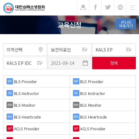
기
ATLAS
교육신청
바로가기
BLS Provider
BLS Provider
BP
BP
BLS Instructor
BLS Instructor
BI
BI
BLS Monitor
BLS Monitor
BM
BM
BLS Heartcode
BLS Heartcode
BH
BH
ACLS Provider
ACLS Provider
AP
AP