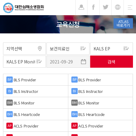
기
ATLAS
교육신청
바로가기
BLS Provider
BLS Provider
BP
BP
BLS Instructor
BLS Instructor
BI
BI
BLS Monitor
BLS Monitor
BM
BM
BLS Heartcode
BLS Heartcode
BH
BH
ACLS Provider
ACLS Provider
AP
AP