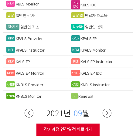
KB
KBLS Monitor
KBM
KBLS IDC
IDC
일반인 강사
만료자 재교육
일강
일강-만
일반인 기초
일반인 심화
일-기초
일-심화
KPALS Provider
KPALS EP
KPP
KPEP
KPALS Instructor
KPALS Monitor
KPI
KPM
KALS EP
KALS EP Instructor
KEP
KEI
KALS EP Monitor
KALS EP IDC
KEIM
KEIDC
KNBLS Provider
KNBLS Instructor
KNBP
KNBI
KNBLS Monitor
Renewal
KNBM
R
2021년
09
월
강사과정 연간일정 바로가기