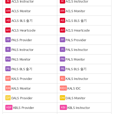
ACLS Instructor
ACLS Instructor
AI
AI
ACLS Monitor
ACLS Monitor
AM
AM
ACLS BLS 술기
ACLS BLS 술기
AB
AB
ACLS Heartcode
ACLS Heartcode
AH
AH
PALS Provider
PALS Provider
PP
PP
PALS Instructor
PALS Instructor
PI
PI
PALS Monitor
PALS Monitor
PM
PM
PALS BLS 술기
PALS BLS 술기
PB
PB
KALS Provider
KALS Instructor
KP
KI
KALS Monitor
KALS IDC
KM
KIDC
DALS Provider
DALS Monitor
DP
DM
KBLS Provider
KBLS Instructor
KBP
KBI