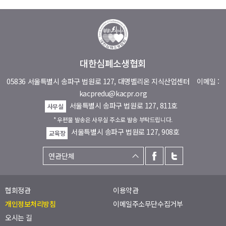
대한심폐소생협회
05836 서울특별시 송파구 법원로 127, 대명벨리온 지식산업센터
이메일 :
kacpredu@kacpr.org
서울특별시 송파구 법원로 127, 811호
사무실
* 우편물 발송은 사무실 주소로 발송 부탁드립니다.
서울특별시 송파구 법원로 127, 908호
교육장
협회정관
이용약관
개인정보처리방침
이메일주소무단수집거부
오시는 길