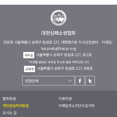
대한심폐소생협회
05836 서울특별시 송파구 법원로 127, 대명벨리온 지식산업센터
이메일 :
kacpredu@kacpr.org
서울특별시 송파구 법원로 127, 811호
사무실
* 우편물 발송은 사무실 주소로 발송 부탁드립니다.
서울특별시 송파구 법원로 127, 908호
교육장
협회정관
이용약관
개인정보처리방침
이메일주소무단수집거부
오시는 길