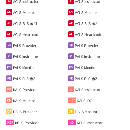
ACLS Instructor
ACLS Instructor
AI
AI
ACLS Monitor
ACLS Monitor
AM
AM
ACLS BLS 술기
ACLS BLS 술기
AB
AB
ACLS Heartcode
ACLS Heartcode
AH
AH
PALS Provider
PALS Provider
PP
PP
PALS Instructor
PALS Instructor
PI
PI
PALS Monitor
PALS Monitor
PM
PM
PALS BLS 술기
PALS BLS 술기
PB
PB
KALS Provider
KALS Instructor
KP
KI
KALS Monitor
KALS IDC
KM
KIDC
DALS Provider
DALS Monitor
DP
DM
KBLS Provider
KBLS Instructor
KBP
KBI