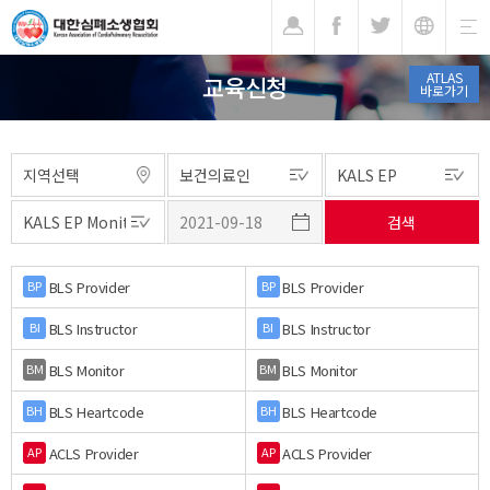
기
ATLAS
교육신청
바로가기
BLS Provider
BLS Provider
BP
BP
BLS Instructor
BLS Instructor
BI
BI
BLS Monitor
BLS Monitor
BM
BM
BLS Heartcode
BLS Heartcode
BH
BH
ACLS Provider
ACLS Provider
AP
AP