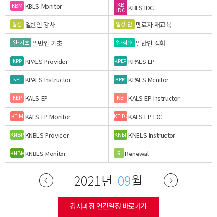
KB
KBLS Monitor
KBM
KBLS IDC
IDC
일반인 강사
만료자 재교육
일강
일강-만
일반인 기초
일반인 심화
일-기초
일-심화
KPALS Provider
KPALS EP
KPP
KPEP
KPALS Instructor
KPALS Monitor
KPI
KPM
KALS EP
KALS EP Instructor
KEP
KEI
KALS EP Monitor
KALS EP IDC
KEIM
KEIDC
KNBLS Provider
KNBLS Instructor
KNBP
KNBI
KNBLS Monitor
Renewal
KNBM
R
2021년
09
월
강사과정 연간일정 바로가기