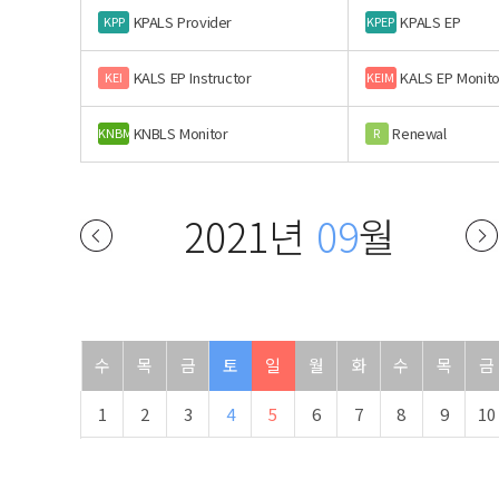
KPALS Provider
KPALS EP
KPP
KPEP
KALS EP Instructor
KALS EP Monito
KEI
KEIM
KNBLS Monitor
Renewal
KNBM
R
2021년
09
월
수
목
금
토
일
월
화
수
목
금
1
2
3
4
5
6
7
8
9
10