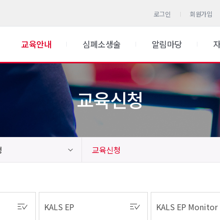
로그인
회원가입
교육안내
심폐소생술
알림마당
교육신청
청
교육신청