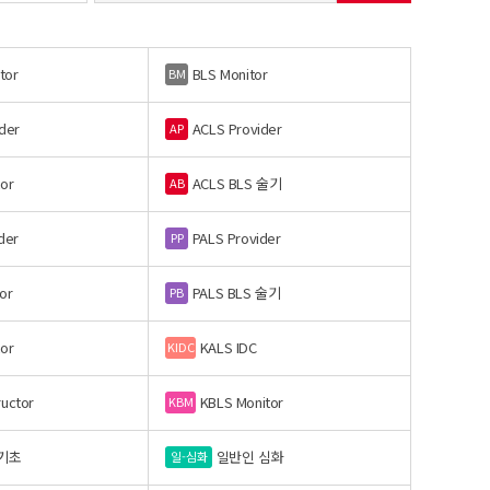
tor
BLS Monitor
BM
der
ACLS Provider
AP
or
ACLS BLS 술기
AB
der
PALS Provider
PP
or
PALS BLS 술기
PB
or
KALS IDC
KIDC
ructor
KBLS Monitor
KBM
기초
일반인 심화
일-심화