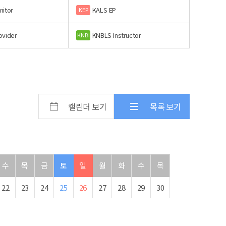
nitor
KALS EP
KEP
ovider
KNBLS Instructor
KNBI
캘린더 보기
목록 보기
수
목
금
토
일
월
화
수
목
22
23
24
25
26
27
28
29
30