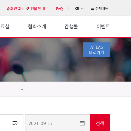
KR
전체메뉴
준회원 회비 및 환불 안내
FAQ
자료실
협회소개
간행물
이벤트
ATLAS
바로가기