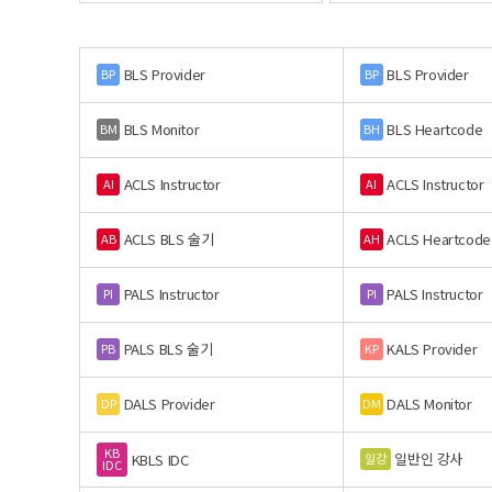
BLS Provider
BLS Provider
BP
BP
BLS Monitor
BLS Heartcode
BM
BH
ACLS Instructor
ACLS Instructor
AI
AI
ACLS BLS 술기
ACLS Heartcode
AB
AH
PALS Instructor
PALS Instructor
PI
PI
PALS BLS 술기
KALS Provider
PB
KP
DALS Provider
DALS Monitor
DP
DM
KB
일반인 강사
일강
KBLS IDC
IDC