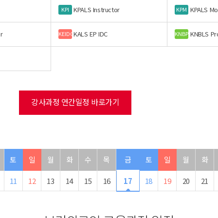
KPALS Instructor
KPALS Mo
KPI
KPM
r
KALS EP IDC
KNBLS Pr
KEIDC
KNBP
강사과정 연간일정 바로가기
토
일
월
화
수
목
금
토
일
월
화
11
12
13
14
15
16
17
18
19
20
21