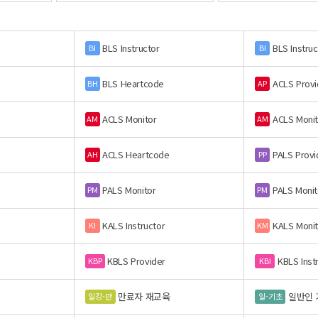
BLS Instructor
BLS Instruc
BI
BI
BLS Heartcode
ACLS Provi
BH
AP
ACLS Monitor
ACLS Monit
AM
AM
ACLS Heartcode
PALS Provi
AH
PP
PALS Monitor
PALS Monit
PM
PM
KALS Instructor
KALS Monit
KI
KM
KBLS Provider
KBLS Inst
KBP
KBI
만료자 재교육
일반인 
일강-만
일-기초