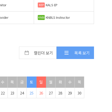
nitor
KALS EP
KEP
ovider
KNBLS Instructor
KNBI
캘린더 보기
목록 보기
수
목
금
토
일
월
화
수
목
22
23
24
25
26
27
28
29
30