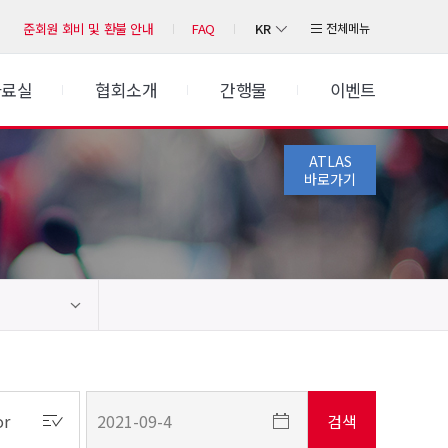
KR
전체메뉴
준회원 회비 및 환불 안내
FAQ
자료실
협회소개
간행물
이벤트
ATLAS
바로가기