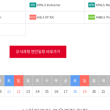
KPALS Instructor
KPALS Mo
KPI
KPM
r
KALS EP IDC
KNBLS Pr
KEIDC
KNBP
강사과정 연간일정 바로가기
금
토
일
월
화
수
목
금
토
일
월
화
0
11
12
13
14
15
16
17
18
19
20
21