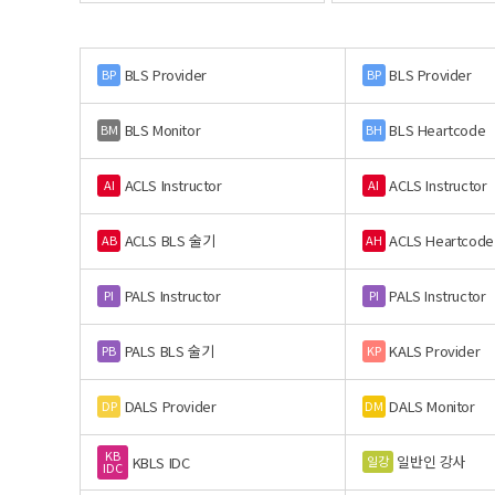
BLS Provider
BLS Provider
BP
BP
BLS Monitor
BLS Heartcode
BM
BH
ACLS Instructor
ACLS Instructor
AI
AI
ACLS BLS 술기
ACLS Heartcode
AB
AH
PALS Instructor
PALS Instructor
PI
PI
PALS BLS 술기
KALS Provider
PB
KP
DALS Provider
DALS Monitor
DP
DM
KB
일반인 강사
일강
KBLS IDC
IDC