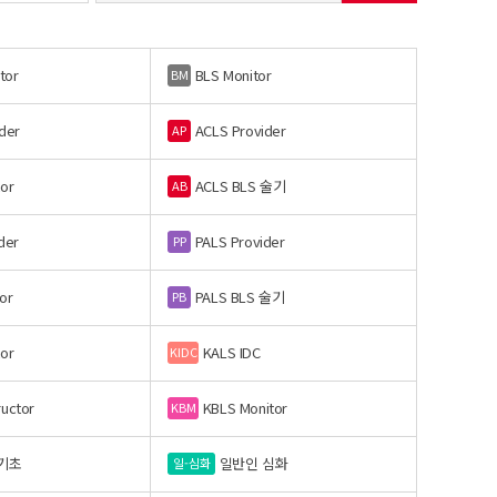
tor
BLS Monitor
BM
der
ACLS Provider
AP
or
ACLS BLS 술기
AB
der
PALS Provider
PP
or
PALS BLS 술기
PB
or
KALS IDC
KIDC
ructor
KBLS Monitor
KBM
기초
일반인 심화
일-심화