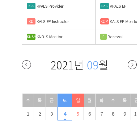
KPALS Provider
KPALS EP
KPP
KPEP
KALS EP Instructor
KALS EP Monito
KEI
KEIM
KNBLS Monitor
Renewal
KNBM
R
2021년
09
월
수
목
금
토
일
월
화
수
목
1
2
3
4
5
6
7
8
9
1