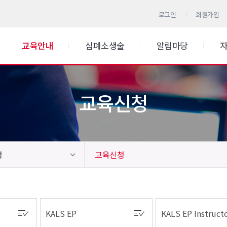
로그인
회원가입
교육안내
심폐소생술
알림마당
교육신청
청
교육신청