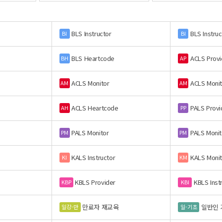
BLS Instructor
BLS Instruc
BI
BI
BLS Heartcode
ACLS Provi
BH
AP
ACLS Monitor
ACLS Monit
AM
AM
ACLS Heartcode
PALS Provi
AH
PP
PALS Monitor
PALS Monit
PM
PM
KALS Instructor
KALS Monit
KI
KM
KBLS Provider
KBLS Inst
KBP
KBI
만료자 재교육
일반인 
일강-만
일-기초