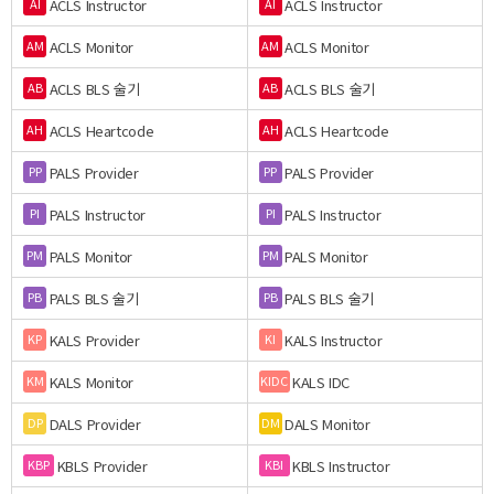
ACLS Instructor
ACLS Instructor
AI
AI
ACLS Monitor
ACLS Monitor
AM
AM
ACLS BLS 술기
ACLS BLS 술기
AB
AB
ACLS Heartcode
ACLS Heartcode
AH
AH
PALS Provider
PALS Provider
PP
PP
PALS Instructor
PALS Instructor
PI
PI
PALS Monitor
PALS Monitor
PM
PM
PALS BLS 술기
PALS BLS 술기
PB
PB
KALS Provider
KALS Instructor
KP
KI
KALS Monitor
KALS IDC
KM
KIDC
DALS Provider
DALS Monitor
DP
DM
KBLS Provider
KBLS Instructor
KBP
KBI