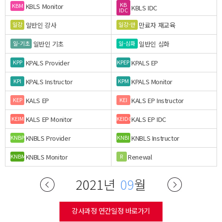
KB
KBLS Monitor
KBM
KBLS IDC
IDC
일반인 강사
만료자 재교육
일강
일강-만
일반인 기초
일반인 심화
일-기초
일-심화
KPALS Provider
KPALS EP
KPP
KPEP
KPALS Instructor
KPALS Monitor
KPI
KPM
KALS EP
KALS EP Instructor
KEP
KEI
KALS EP Monitor
KALS EP IDC
KEIM
KEIDC
KNBLS Provider
KNBLS Instructor
KNBP
KNBI
KNBLS Monitor
Renewal
KNBM
R
2021년
09
월
강사과정 연간일정 바로가기