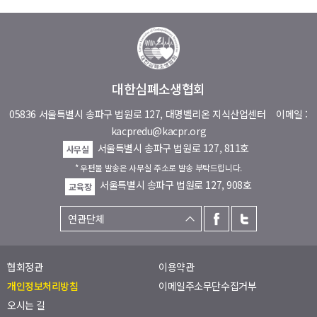
대한심폐소생협회
05836 서울특별시 송파구 법원로 127, 대명벨리온 지식산업센터
이메일 :
kacpredu@kacpr.org
서울특별시 송파구 법원로 127, 811호
사무실
* 우편물 발송은 사무실 주소로 발송 부탁드립니다.
서울특별시 송파구 법원로 127, 908호
교육장
협회정관
이용약관
개인정보처리방침
이메일주소무단수집거부
오시는 길