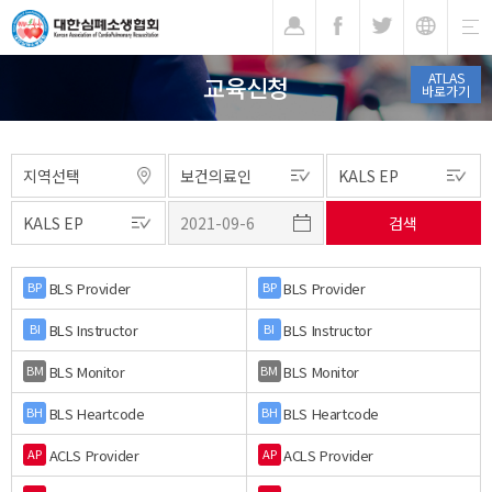
기
ATLAS
교육신청
바로가기
BLS Provider
BLS Provider
BP
BP
BLS Instructor
BLS Instructor
BI
BI
BLS Monitor
BLS Monitor
BM
BM
BLS Heartcode
BLS Heartcode
BH
BH
ACLS Provider
ACLS Provider
AP
AP