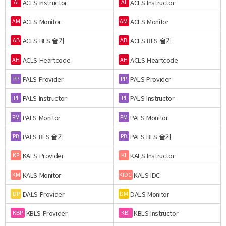
ACLS Instructor
ACLS Instructor
AI
AI
ACLS Monitor
ACLS Monitor
AM
AM
ACLS BLS 술기
ACLS BLS 술기
AB
AB
ACLS Heartcode
ACLS Heartcode
AH
AH
PALS Provider
PALS Provider
PP
PP
PALS Instructor
PALS Instructor
PI
PI
PALS Monitor
PALS Monitor
PM
PM
PALS BLS 술기
PALS BLS 술기
PB
PB
KALS Provider
KALS Instructor
KP
KI
KALS Monitor
KALS IDC
KM
KIDC
DALS Provider
DALS Monitor
DP
DM
KBLS Provider
KBLS Instructor
KBP
KBI