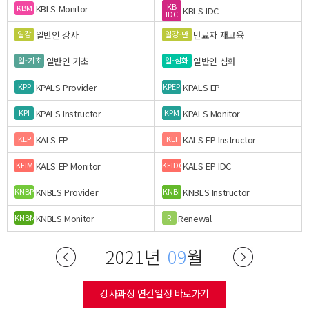
KB
KBLS Monitor
KBM
KBLS IDC
IDC
일반인 강사
만료자 재교육
일강
일강-만
일반인 기초
일반인 심화
일-기초
일-심화
KPALS Provider
KPALS EP
KPP
KPEP
KPALS Instructor
KPALS Monitor
KPI
KPM
KALS EP
KALS EP Instructor
KEP
KEI
KALS EP Monitor
KALS EP IDC
KEIM
KEIDC
KNBLS Provider
KNBLS Instructor
KNBP
KNBI
KNBLS Monitor
Renewal
KNBM
R
2021년
09
월
강사과정 연간일정 바로가기