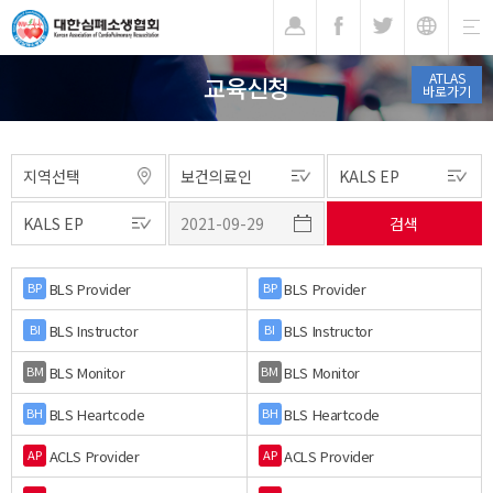
기
ATLAS
교육신청
바로가기
BLS Provider
BLS Provider
BP
BP
BLS Instructor
BLS Instructor
BI
BI
BLS Monitor
BLS Monitor
BM
BM
BLS Heartcode
BLS Heartcode
BH
BH
ACLS Provider
ACLS Provider
AP
AP