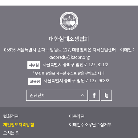
대한심폐소생협회
05836 서울특별시 송파구 법원로 127, 대명벨리온 지식산업센터
이메일 :
kacpredu@kacpr.org
서울특별시 송파구 법원로 127, 811호
사무실
* 우편물 발송은 사무실 주소로 발송 부탁드립니다.
서울특별시 송파구 법원로 127, 908호
교육장
협회정관
이용약관
개인정보처리방침
이메일주소무단수집거부
오시는 길