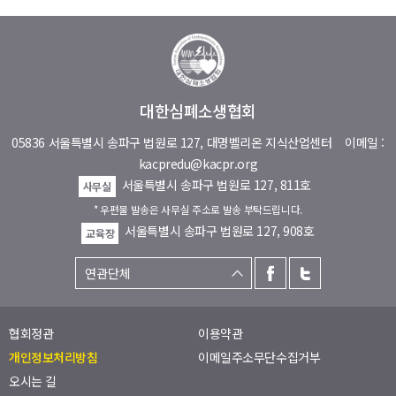
대한심폐소생협회
05836 서울특별시 송파구 법원로 127, 대명벨리온 지식산업센터
이메일 :
kacpredu@kacpr.org
서울특별시 송파구 법원로 127, 811호
사무실
* 우편물 발송은 사무실 주소로 발송 부탁드립니다.
서울특별시 송파구 법원로 127, 908호
교육장
협회정관
이용약관
개인정보처리방침
이메일주소무단수집거부
오시는 길