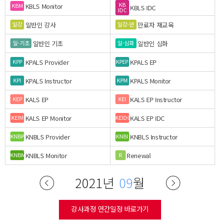
KB
KBLS Monitor
KBM
KBLS IDC
IDC
일반인 강사
만료자 재교육
일강
일강-만
일반인 기초
일반인 심화
일-기초
일-심화
KPALS Provider
KPALS EP
KPP
KPEP
KPALS Instructor
KPALS Monitor
KPI
KPM
KALS EP
KALS EP Instructor
KEP
KEI
KALS EP Monitor
KALS EP IDC
KEIM
KEIDC
KNBLS Provider
KNBLS Instructor
KNBP
KNBI
KNBLS Monitor
Renewal
KNBM
R
2021년
09
월
강사과정 연간일정 바로가기