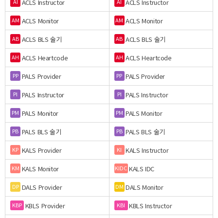
ACLS Instructor
ACLS Instructor
AI
AI
ACLS Monitor
ACLS Monitor
AM
AM
ACLS BLS 술기
ACLS BLS 술기
AB
AB
ACLS Heartcode
ACLS Heartcode
AH
AH
PALS Provider
PALS Provider
PP
PP
PALS Instructor
PALS Instructor
PI
PI
PALS Monitor
PALS Monitor
PM
PM
PALS BLS 술기
PALS BLS 술기
PB
PB
KALS Provider
KALS Instructor
KP
KI
KALS Monitor
KALS IDC
KM
KIDC
DALS Provider
DALS Monitor
DP
DM
KBLS Provider
KBLS Instructor
KBP
KBI