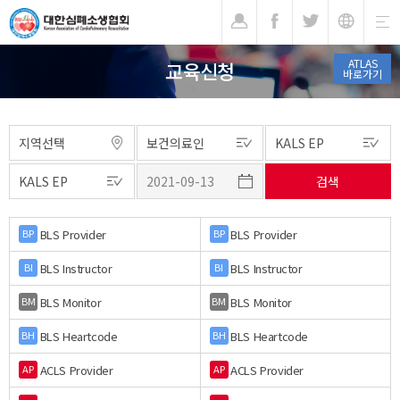
기
ATLAS
교육신청
바로가기
BLS Provider
BLS Provider
BP
BP
BLS Instructor
BLS Instructor
BI
BI
BLS Monitor
BLS Monitor
BM
BM
BLS Heartcode
BLS Heartcode
BH
BH
ACLS Provider
ACLS Provider
AP
AP