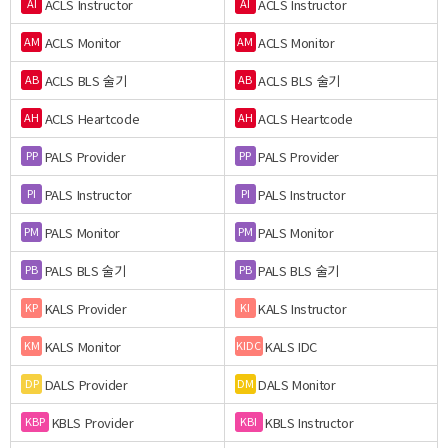
ACLS Instructor
ACLS Instructor
AI
AI
ACLS Monitor
ACLS Monitor
AM
AM
ACLS BLS 술기
ACLS BLS 술기
AB
AB
ACLS Heartcode
ACLS Heartcode
AH
AH
PALS Provider
PALS Provider
PP
PP
PALS Instructor
PALS Instructor
PI
PI
PALS Monitor
PALS Monitor
PM
PM
PALS BLS 술기
PALS BLS 술기
PB
PB
KALS Provider
KALS Instructor
KP
KI
KALS Monitor
KALS IDC
KM
KIDC
DALS Provider
DALS Monitor
DP
DM
KBLS Provider
KBLS Instructor
KBP
KBI