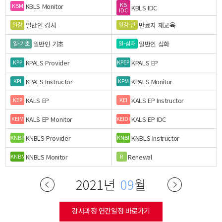
KB
KBLS Monitor
KBM
KBLS IDC
IDC
일반인 강사
만료자 재교육
일강
일강-만
일반인 기초
일반인 심화
일-기초
일-심화
KPALS Provider
KPALS EP
KPP
KPEP
KPALS Instructor
KPALS Monitor
KPI
KPM
KALS EP
KALS EP Instructor
KEP
KEI
KALS EP Monitor
KALS EP IDC
KEIM
KEIDC
KNBLS Provider
KNBLS Instructor
KNBP
KNBI
KNBLS Monitor
Renewal
KNBM
R
2021년
09
월
강사과정 연간일정 바로가기