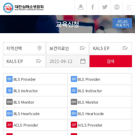
기
ATLAS
교육신청
바로가기
BLS Provider
BLS Provider
BP
BP
BLS Instructor
BLS Instructor
BI
BI
BLS Monitor
BLS Monitor
BM
BM
BLS Heartcode
BLS Heartcode
BH
BH
ACLS Provider
ACLS Provider
AP
AP