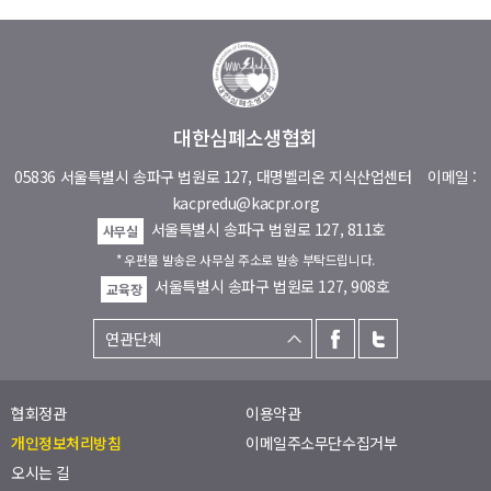
대한심폐소생협회
05836 서울특별시 송파구 법원로 127, 대명벨리온 지식산업센터
이메일 :
kacpredu@kacpr.org
서울특별시 송파구 법원로 127, 811호
사무실
* 우편물 발송은 사무실 주소로 발송 부탁드립니다.
서울특별시 송파구 법원로 127, 908호
교육장
협회정관
이용약관
개인정보처리방침
이메일주소무단수집거부
오시는 길