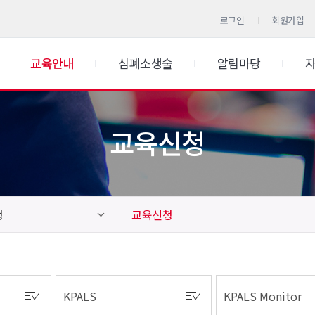
로그인
회원가입
교육안내
심폐소생술
알림마당
교육신청
청
교육신청