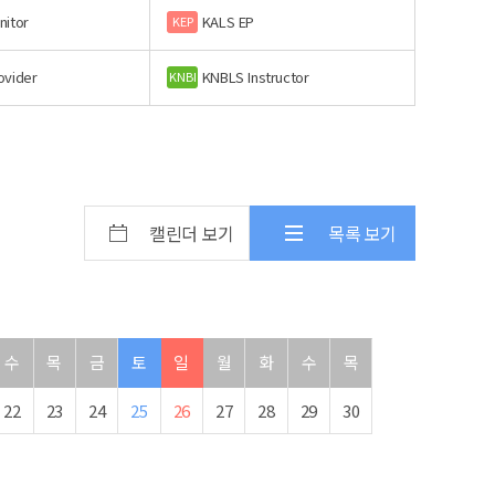
nitor
KALS EP
KEP
ovider
KNBLS Instructor
KNBI
캘린더 보기
목록 보기
수
목
금
토
일
월
화
수
목
22
23
24
25
26
27
28
29
30