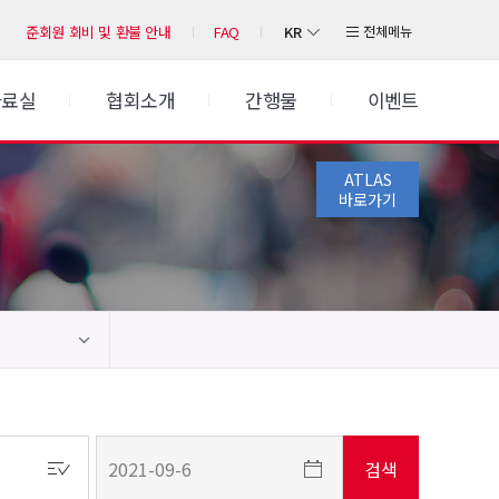
KR
전체메뉴
준회원 회비 및 환불 안내
FAQ
자료실
협회소개
간행물
이벤트
ATLAS
바로가기