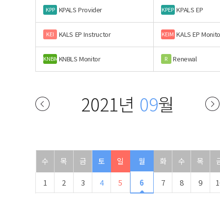
KPALS Provider
KPALS EP
KPP
KPEP
KALS EP Instructor
KALS EP Monito
KEI
KEIM
KNBLS Monitor
Renewal
KNBM
R
2021년
09
월
수
목
금
토
일
월
화
수
목
1
2
3
4
5
6
7
8
9
1