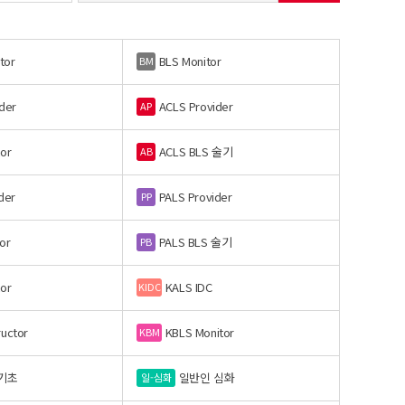
tor
BLS Monitor
BM
der
ACLS Provider
AP
or
ACLS BLS 술기
AB
der
PALS Provider
PP
or
PALS BLS 술기
PB
or
KALS IDC
KIDC
ructor
KBLS Monitor
KBM
기초
일반인 심화
일-심화