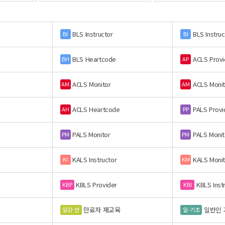
BLS Instructor
BLS Instruc
BI
BI
BLS Heartcode
ACLS Provi
BH
AP
ACLS Monitor
ACLS Monit
AM
AM
ACLS Heartcode
PALS Provi
AH
PP
PALS Monitor
PALS Monit
PM
PM
KALS Instructor
KALS Monit
KI
KM
KBLS Provider
KBLS Inst
KBP
KBI
만료자 재교육
일반인 
일강-만
일-기초