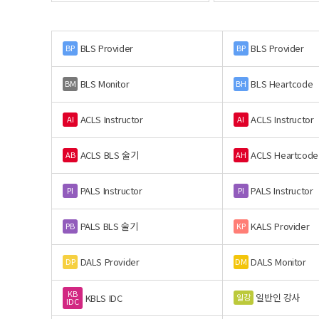
BLS Provider
BLS Provider
BP
BP
BLS Monitor
BLS Heartcode
BM
BH
ACLS Instructor
ACLS Instructor
AI
AI
ACLS BLS 술기
ACLS Heartcode
AB
AH
PALS Instructor
PALS Instructor
PI
PI
PALS BLS 술기
KALS Provider
PB
KP
DALS Provider
DALS Monitor
DP
DM
KB
일반인 강사
일강
KBLS IDC
IDC