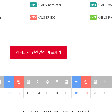
KPALS Instructor
KPALS Mo
KPI
KPM
r
KALS EP IDC
KNBLS Pr
KEIDC
KNBP
강사과정 연간일정 바로가기
금
토
일
월
화
수
목
금
토
일
월
화
0
11
12
13
14
15
16
17
18
19
20
21