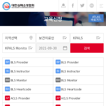
기
ATLAS
교육신청
바로가기
BLS Provider
BLS Provider
BP
BP
BLS Instructor
BLS Instructor
BI
BI
BLS Monitor
BLS Monitor
BM
BM
BLS Heartcode
BLS Heartcode
BH
BH
ACLS Provider
ACLS Provider
AP
AP