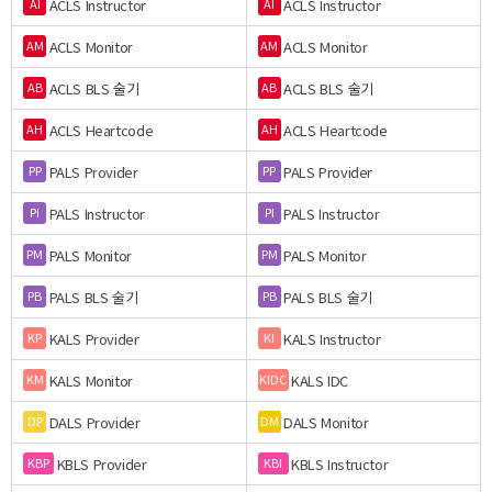
ACLS Instructor
ACLS Instructor
AI
AI
ACLS Monitor
ACLS Monitor
AM
AM
ACLS BLS 술기
ACLS BLS 술기
AB
AB
ACLS Heartcode
ACLS Heartcode
AH
AH
PALS Provider
PALS Provider
PP
PP
PALS Instructor
PALS Instructor
PI
PI
PALS Monitor
PALS Monitor
PM
PM
PALS BLS 술기
PALS BLS 술기
PB
PB
KALS Provider
KALS Instructor
KP
KI
KALS Monitor
KALS IDC
KM
KIDC
DALS Provider
DALS Monitor
DP
DM
KBLS Provider
KBLS Instructor
KBP
KBI