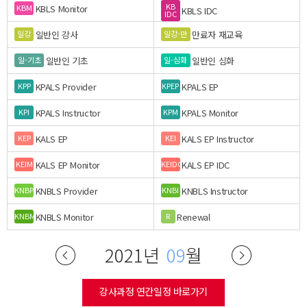
KB
KBLS Monitor
KBM
KBLS IDC
IDC
일반인 강사
만료자 재교육
일강
일강-만
일반인 기초
일반인 심화
일-기초
일-심화
KPALS Provider
KPALS EP
KPP
KPEP
KPALS Instructor
KPALS Monitor
KPI
KPM
KALS EP
KALS EP Instructor
KEP
KEI
KALS EP Monitor
KALS EP IDC
KEIM
KEIDC
KNBLS Provider
KNBLS Instructor
KNBP
KNBI
KNBLS Monitor
Renewal
KNBM
R
2021년
09
월
강사과정 연간일정 바로가기