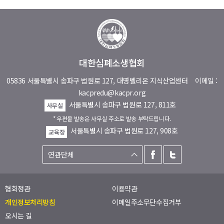
대한심폐소생협회
05836 서울특별시 송파구 법원로 127, 대명벨리온 지식산업센터
이메일 :
kacpredu@kacpr.org
서울특별시 송파구 법원로 127, 811호
사무실
* 우편물 발송은 사무실 주소로 발송 부탁드립니다.
서울특별시 송파구 법원로 127, 908호
교육장
협회정관
이용약관
개인정보처리방침
이메일주소무단수집거부
오시는 길