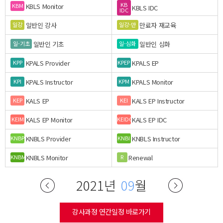
KB
KBLS Monitor
KBM
KBLS IDC
IDC
일반인 강사
만료자 재교육
일강
일강-만
일반인 기초
일반인 심화
일-기초
일-심화
KPALS Provider
KPALS EP
KPP
KPEP
KPALS Instructor
KPALS Monitor
KPI
KPM
KALS EP
KALS EP Instructor
KEP
KEI
KALS EP Monitor
KALS EP IDC
KEIM
KEIDC
KNBLS Provider
KNBLS Instructor
KNBP
KNBI
KNBLS Monitor
Renewal
KNBM
R
2021년
09
월
강사과정 연간일정 바로가기