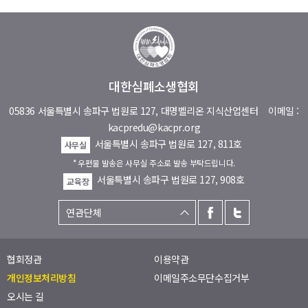
대한심폐소생협회
05836 서울특별시 송파구 법원로 127, 대명벨리온 지식산업센터
이메일 :
kacpredu@kacpr.org
서울특별시 송파구 법원로 127, 811호
사무실
* 우편물 발송은 사무실 주소로 발송 부탁드립니다.
서울특별시 송파구 법원로 127, 908호
교육장
협회정관
이용약관
개인정보처리방침
이메일주소무단수집거부
오시는 길