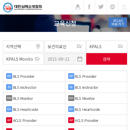
기
ATLAS
교육신청
바로가기
BLS Provider
BLS Provider
BP
BP
BLS Instructor
BLS Instructor
BI
BI
BLS Monitor
BLS Monitor
BM
BM
BLS Heartcode
BLS Heartcode
BH
BH
ACLS Provider
ACLS Provider
AP
AP