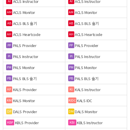
ACLS Instructor
ACLS Instructor
AI
AI
ACLS Monitor
ACLS Monitor
AM
AM
ACLS BLS 술기
ACLS BLS 술기
AB
AB
ACLS Heartcode
ACLS Heartcode
AH
AH
PALS Provider
PALS Provider
PP
PP
PALS Instructor
PALS Instructor
PI
PI
PALS Monitor
PALS Monitor
PM
PM
PALS BLS 술기
PALS BLS 술기
PB
PB
KALS Provider
KALS Instructor
KP
KI
KALS Monitor
KALS IDC
KM
KIDC
DALS Provider
DALS Monitor
DP
DM
KBLS Provider
KBLS Instructor
KBP
KBI