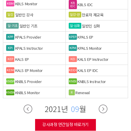
KB
KBLS Monitor
KBM
KBLS IDC
IDC
일반인 강사
만료자 재교육
일강
일강-만
일반인 기초
일반인 심화
일-기초
일-심화
KPALS Provider
KPALS EP
KPP
KPEP
KPALS Instructor
KPALS Monitor
KPI
KPM
KALS EP
KALS EP Instructor
KEP
KEI
KALS EP Monitor
KALS EP IDC
KEIM
KEIDC
KNBLS Provider
KNBLS Instructor
KNBP
KNBI
KNBLS Monitor
Renewal
KNBM
R
2021년
09
월
강사과정 연간일정 바로가기