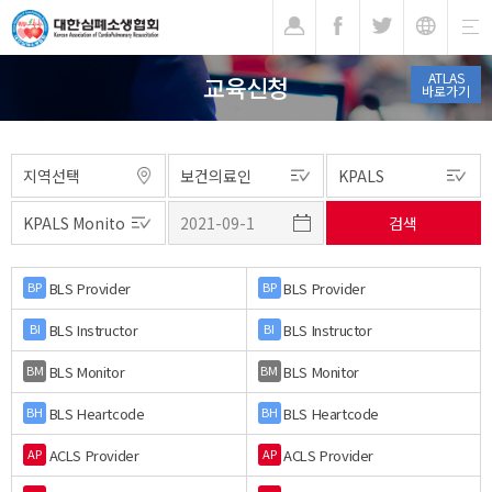
기
ATLAS
교육신청
바로가기
BLS Provider
BLS Provider
BP
BP
BLS Instructor
BLS Instructor
BI
BI
BLS Monitor
BLS Monitor
BM
BM
BLS Heartcode
BLS Heartcode
BH
BH
ACLS Provider
ACLS Provider
AP
AP