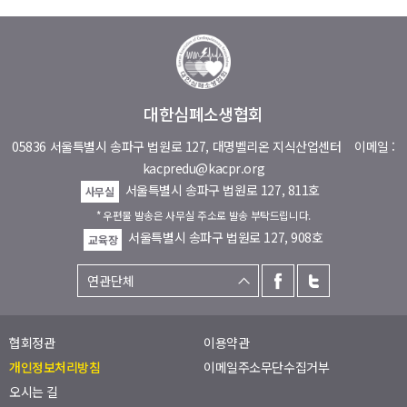
대한심폐소생협회
05836 서울특별시 송파구 법원로 127, 대명벨리온 지식산업센터
이메일 :
kacpredu@kacpr.org
서울특별시 송파구 법원로 127, 811호
사무실
* 우편물 발송은 사무실 주소로 발송 부탁드립니다.
서울특별시 송파구 법원로 127, 908호
교육장
협회정관
이용약관
개인정보처리방침
이메일주소무단수집거부
오시는 길