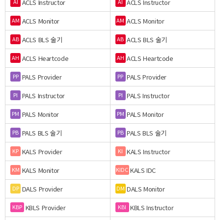
ACLS Instructor
ACLS Instructor
AI
AI
ACLS Monitor
ACLS Monitor
AM
AM
ACLS BLS 술기
ACLS BLS 술기
AB
AB
ACLS Heartcode
ACLS Heartcode
AH
AH
PALS Provider
PALS Provider
PP
PP
PALS Instructor
PALS Instructor
PI
PI
PALS Monitor
PALS Monitor
PM
PM
PALS BLS 술기
PALS BLS 술기
PB
PB
KALS Provider
KALS Instructor
KP
KI
KALS Monitor
KALS IDC
KM
KIDC
DALS Provider
DALS Monitor
DP
DM
KBLS Provider
KBLS Instructor
KBP
KBI