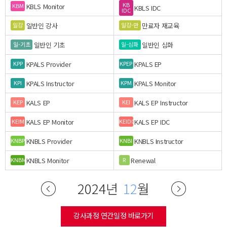
KB
KBLS Monitor
KBM
KBLS IDC
IDC
일반인 강사
만료자 재교육
일강
일강-만
일반인 기초
일반인 심화
일-기초
일-심화
KPALS Provider
KPALS EP
KPP
KPEP
KPALS Instructor
KPALS Monitor
KPI
KPM
KALS EP
KALS EP Instructor
KEP
KEI
KALS EP Monitor
KALS EP IDC
KEIM
KEIDC
KNBLS Provider
KNBLS Instructor
KNBP
KNBI
KNBLS Monitor
Renewal
KNBM
R
2024년
12
월
강사과정 연간일정 바로가기