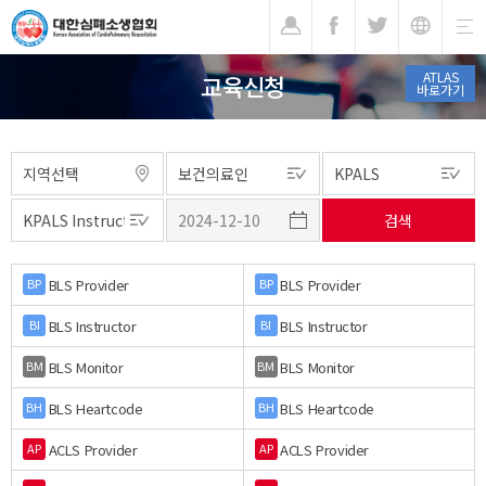
기
ATLAS
교육신청
바로가기
BLS Provider
BLS Provider
BP
BP
BLS Instructor
BLS Instructor
BI
BI
BLS Monitor
BLS Monitor
BM
BM
BLS Heartcode
BLS Heartcode
BH
BH
ACLS Provider
ACLS Provider
AP
AP