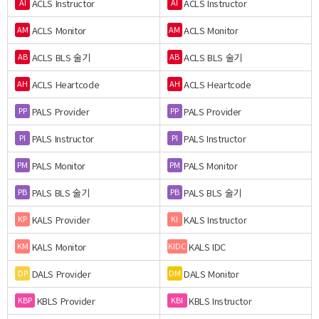
ACLS Instructor
ACLS Instructor
AI
AI
ACLS Monitor
ACLS Monitor
AM
AM
ACLS BLS 술기
ACLS BLS 술기
AB
AB
ACLS Heartcode
ACLS Heartcode
AH
AH
PALS Provider
PALS Provider
PP
PP
PALS Instructor
PALS Instructor
PI
PI
PALS Monitor
PALS Monitor
PM
PM
PALS BLS 술기
PALS BLS 술기
PB
PB
KALS Provider
KALS Instructor
KP
KI
KALS Monitor
KALS IDC
KM
KIDC
DALS Provider
DALS Monitor
DP
DM
KBLS Provider
KBLS Instructor
KBP
KBI