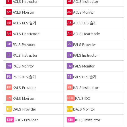
ACLS Instructor
ACLS Instructor
AI
AI
ACLS Monitor
ACLS Monitor
AM
AM
ACLS BLS 술기
ACLS BLS 술기
AB
AB
ACLS Heartcode
ACLS Heartcode
AH
AH
PALS Provider
PALS Provider
PP
PP
PALS Instructor
PALS Instructor
PI
PI
PALS Monitor
PALS Monitor
PM
PM
PALS BLS 술기
PALS BLS 술기
PB
PB
KALS Provider
KALS Instructor
KP
KI
KALS Monitor
KALS IDC
KM
KIDC
DALS Provider
DALS Monitor
DP
DM
KBLS Provider
KBLS Instructor
KBP
KBI