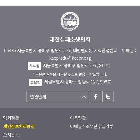
대한심폐소생협회
05836 서울특별시 송파구 법원로 127, 대명벨리온 지식산업센터
이메일 :
kacpredu@kacpr.org
서울특별시 송파구 법원로 127, 811호
사무실
* 우편물 발송은 사무실 주소로 발송 부탁드립니다.
서울특별시 송파구 법원로 127, 908호
교육장
협회정관
이용약관
개인정보처리방침
이메일주소무단수집거부
오시는 길