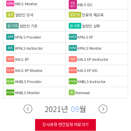
KB
KBLS Monitor
KBM
KBLS IDC
IDC
일반인 강사
만료자 재교육
일강
일강-만
일반인 기초
일반인 심화
일-기초
일-심화
KPALS Provider
KPALS EP
KPP
KPEP
KPALS Instructor
KPALS Monitor
KPI
KPM
KALS EP
KALS EP Instructor
KEP
KEI
KALS EP Monitor
KALS EP IDC
KEIM
KEIDC
KNBLS Provider
KNBLS Instructor
KNBP
KNBI
KNBLS Monitor
Renewal
KNBM
R
2021년
09
월
강사과정 연간일정 바로가기