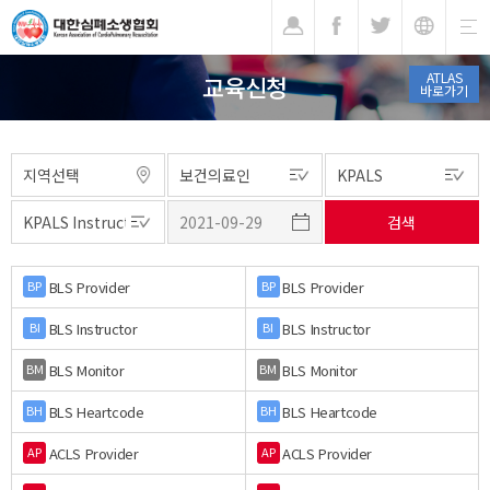
기
ATLAS
교육신청
바로가기
BLS Provider
BLS Provider
BP
BP
BLS Instructor
BLS Instructor
BI
BI
BLS Monitor
BLS Monitor
BM
BM
BLS Heartcode
BLS Heartcode
BH
BH
ACLS Provider
ACLS Provider
AP
AP