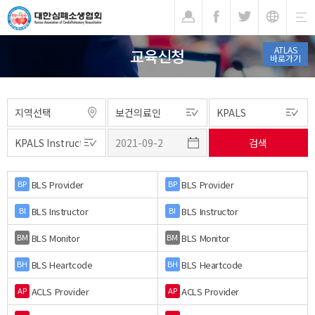
기
ATLAS
교육신청
바로가기
BLS Provider
BLS Provider
BP
BP
BLS Instructor
BLS Instructor
BI
BI
BLS Monitor
BLS Monitor
BM
BM
BLS Heartcode
BLS Heartcode
BH
BH
ACLS Provider
ACLS Provider
AP
AP