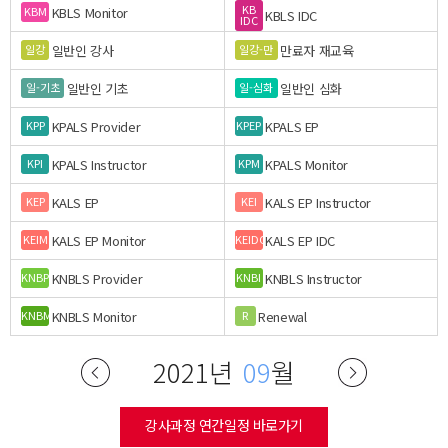
KB
KBLS Monitor
KBM
KBLS IDC
IDC
일반인 강사
만료자 재교육
일강
일강-만
일반인 기초
일반인 심화
일-기초
일-심화
KPALS Provider
KPALS EP
KPP
KPEP
KPALS Instructor
KPALS Monitor
KPI
KPM
KALS EP
KALS EP Instructor
KEP
KEI
KALS EP Monitor
KALS EP IDC
KEIM
KEIDC
KNBLS Provider
KNBLS Instructor
KNBP
KNBI
KNBLS Monitor
Renewal
KNBM
R
2021년
09
월
강사과정 연간일정 바로가기