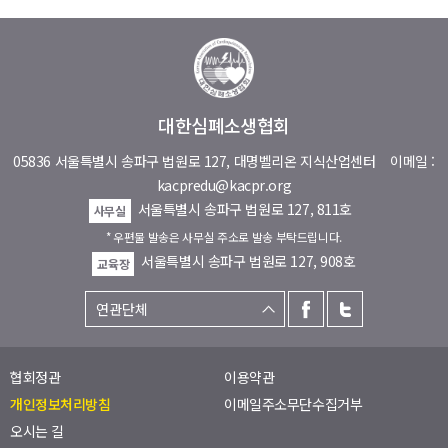
대한심폐소생협회
05836 서울특별시 송파구 법원로 127, 대명벨리온 지식산업센터
이메일 :
kacpredu@kacpr.org
서울특별시 송파구 법원로 127, 811호
사무실
* 우편물 발송은 사무실 주소로 발송 부탁드립니다.
서울특별시 송파구 법원로 127, 908호
교육장
협회정관
이용약관
개인정보처리방침
이메일주소무단수집거부
오시는 길