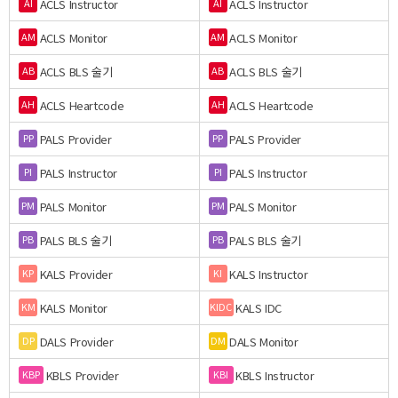
ACLS Instructor
ACLS Instructor
AI
AI
ACLS Monitor
ACLS Monitor
AM
AM
ACLS BLS 술기
ACLS BLS 술기
AB
AB
ACLS Heartcode
ACLS Heartcode
AH
AH
PALS Provider
PALS Provider
PP
PP
PALS Instructor
PALS Instructor
PI
PI
PALS Monitor
PALS Monitor
PM
PM
PALS BLS 술기
PALS BLS 술기
PB
PB
KALS Provider
KALS Instructor
KP
KI
KALS Monitor
KALS IDC
KM
KIDC
DALS Provider
DALS Monitor
DP
DM
KBLS Provider
KBLS Instructor
KBP
KBI