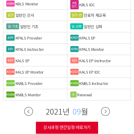
KB
KBLS Monitor
KBM
KBLS IDC
IDC
일반인 강사
만료자 재교육
일강
일강-만
일반인 기초
일반인 심화
일-기초
일-심화
KPALS Provider
KPALS EP
KPP
KPEP
KPALS Instructor
KPALS Monitor
KPI
KPM
KALS EP
KALS EP Instructor
KEP
KEI
KALS EP Monitor
KALS EP IDC
KEIM
KEIDC
KNBLS Provider
KNBLS Instructor
KNBP
KNBI
KNBLS Monitor
Renewal
KNBM
R
2021년
09
월
강사과정 연간일정 바로가기