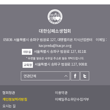
대한심폐소생협회
05836 서울특별시 송파구 법원로 127, 대명벨리온 지식산업센터
이메일 :
kacpredu@kacpr.org
서울특별시 송파구 법원로 127, 811호
사무실
* 우편물 발송은 사무실 주소로 발송 부탁드립니다.
서울특별시 송파구 법원로 127, 908호
교육장
협회정관
이용약관
개인정보처리방침
이메일주소무단수집거부
오시는 길