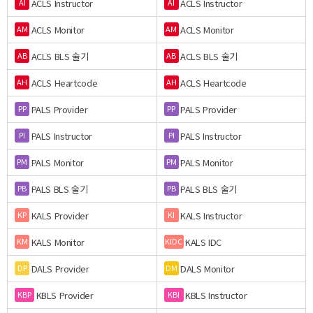
ACLS Instructor
ACLS Instructor
AI
AI
ACLS Monitor
ACLS Monitor
AM
AM
ACLS BLS 술기
ACLS BLS 술기
AB
AB
ACLS Heartcode
ACLS Heartcode
AH
AH
PALS Provider
PALS Provider
PP
PP
PALS Instructor
PALS Instructor
PI
PI
PALS Monitor
PALS Monitor
PM
PM
PALS BLS 술기
PALS BLS 술기
PB
PB
KALS Provider
KALS Instructor
KP
KI
KALS Monitor
KALS IDC
KM
KIDC
DALS Provider
DALS Monitor
DP
DM
KBLS Provider
KBLS Instructor
KBP
KBI