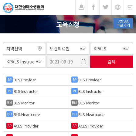
기
ATLAS
교육신청
바로가기
BLS Provider
BLS Provider
BP
BP
BLS Instructor
BLS Instructor
BI
BI
BLS Monitor
BLS Monitor
BM
BM
BLS Heartcode
BLS Heartcode
BH
BH
ACLS Provider
ACLS Provider
AP
AP